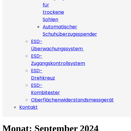
für
trockene
Sohlen
Automatischer
Schuhüberzugsspender
ESD-
Überwachungssystem
ESD-
Zugangskontrollsystem
ESD-
Drehkreuz
ESD-
Kombitester
Oberflächenwiderstandsmessgerät
Kontakt
Monat:
September 2024