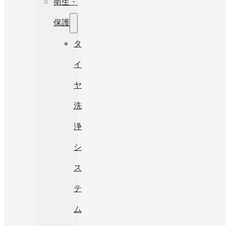
衛生・
保護
タ
イ
ヤ
洗
浄
シ
ス
テ
ム