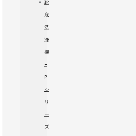
靴
底
洗
浄
機
-
P
シ
リ
ー
ズ