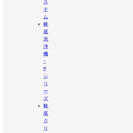
ス
テ
ム
靴
底
洗
浄
機
-
P
シ
リ
ー
ズ
靴
底
ク
リ