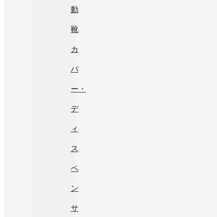
動
靴
カ
バ
ー・
デ
ィ
ス
ペ
ン
サ