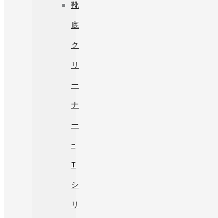
靴
底
ク
リ
ー
ナ
ー
-
T
シ
リ