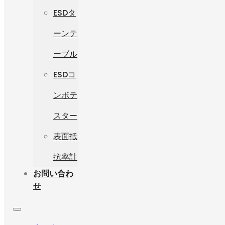
ESDタ
ーンテ
ーブル
ESDコ
ンボテ
スター
表面抵
抗率計
お問い合わ
せ