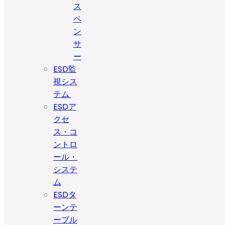
ス
ペ
ン
サ
ー
ESD監
視シス
テム
ESDア
クセ
ス・コ
ントロ
ール・
システ
ム
ESDタ
ーンテ
ーブル