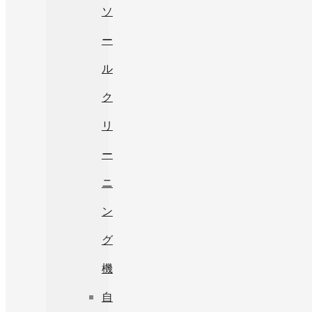
ソ
ー
ル
ク
リ
ー
ニ
ン
グ
機
自