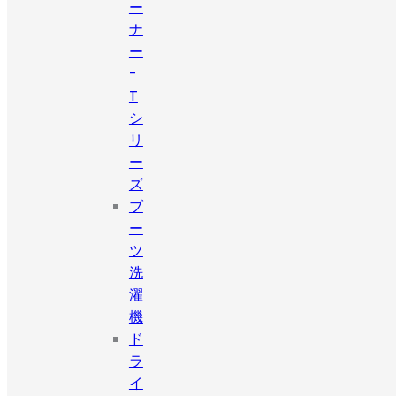
ー
ナ
ー
-
T
シ
リ
ー
ズ
ブ
ー
ツ
洗
濯
機
ド
ラ
イ