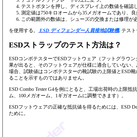
テストボタンを押し、ディスプレイ上の数値を確認
測定値は750キロオームから35メガオームであり、
この範囲外の数値は、シューズの交換または修理が
を使用する。
ESD ディフェンダー人員接地試験機
,
テスト
ESDストラップのテスト方法は？
ESDコンボテスターでESDフットウェア（フットグラウンダー
果が出ると、そのフットウェアが仕様に適合していない、
場合、試験値はコンボテスターの靴試験の上限値とESD
ることを示すものではありません。
ESD Combo Tester G4を例にとると、工場出荷時
ム、100メガオーム、1ギガオームに調整できます）。
ESDフットウェアの正確な抵抗値を得るためには、ESD De
ために。