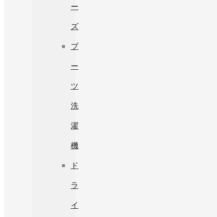
ー
ズ
ブ
ー
ツ
洗
濯
機
ド
ラ
イ