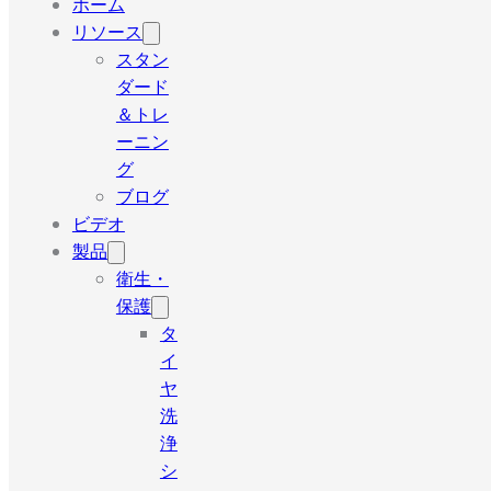
ホーム
リソース
スタン
ダード
＆トレ
ーニン
グ
ブログ
ビデオ
製品
衛生・
保護
タ
イ
ヤ
洗
浄
シ