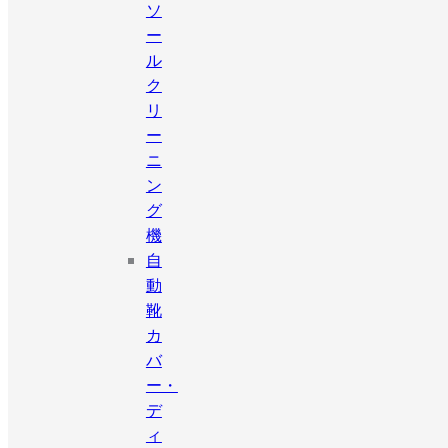
ソ
ー
ル
ク
リ
ー
ニ
ン
グ
機
自
動
靴
カ
バ
ー・
デ
ィ