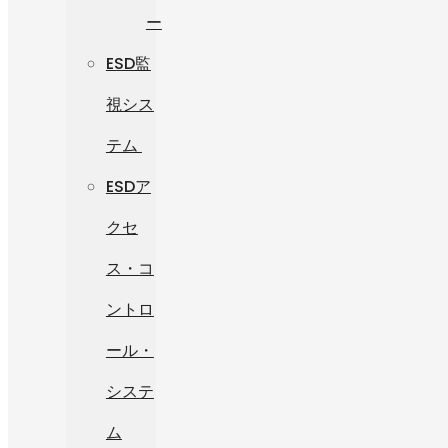
ー
ESD監
視シス
テム
ESDア
クセ
ス・コ
ントロ
ール・
システ
ム