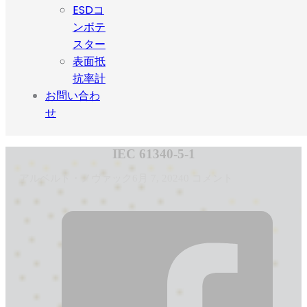
ESDコ
ンボテ
スター
表面抵
抗率計
お問い合わ
せ
IEC 61340-5-1
アルベルト・ノヴァック
6月 7, 2024
0 コメント