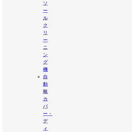
ソ
ー
ル
ク
リ
ー
ニ
ン
グ
機
自
動
靴
カ
バ
ー・
デ
ィ