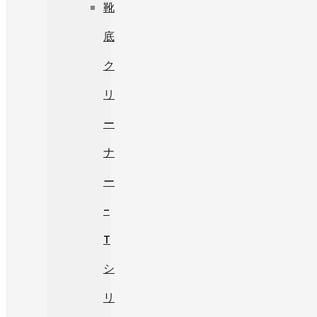
靴
底
ク
リ
ー
ナ
ー
-
T
シ
リ