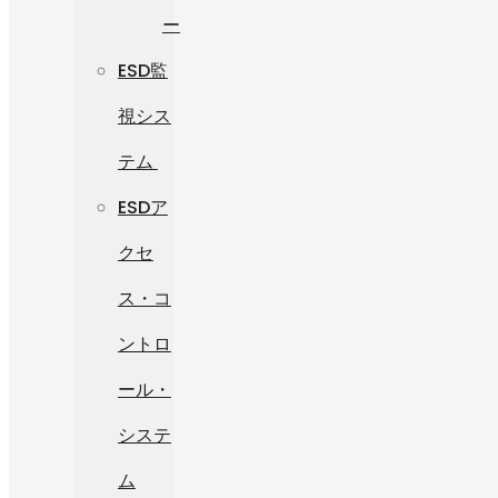
ー
ESD監
視シス
テム
ESDア
クセ
ス・コ
ントロ
ール・
システ
ム