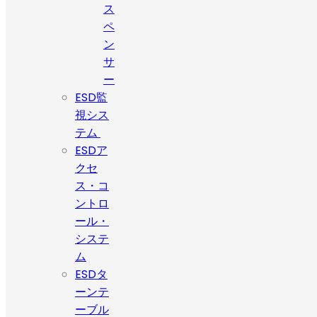
ス
ペ
ン
サ
ー
ESD監
視シス
テム
ESDア
クセ
ス・コ
ントロ
ール・
システ
ム
ESDタ
ーンテ
ーブル