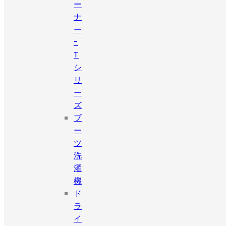
ー
ナ
ー
-
T
シ
リ
ー
ズ
ブ
ー
ツ
洗
濯
機
ド
ラ
イ