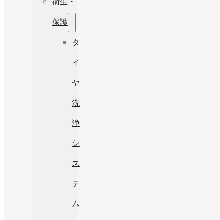
衛生・
保護
タ
イ
ヤ
洗
浄
シ
ス
テ
ム