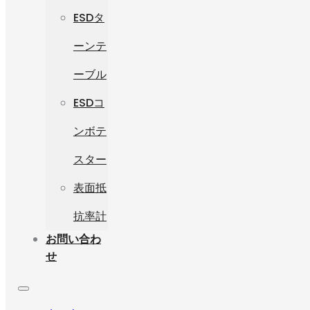
ESDタ
ーンテ
ーブル
ESDコ
ンボテ
スター
表面抵
抗率計
お問い合わ
せ