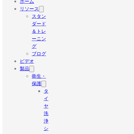
ホーム
リソース
スタン
ダード
＆トレ
ーニン
グ
ブログ
ビデオ
製品
衛生・
保護
タ
イ
ヤ
洗
浄
シ