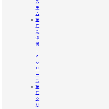
ス
テ
ム
靴
底
洗
浄
機
-
P
シ
リ
ー
ズ
靴
底
ク
リ