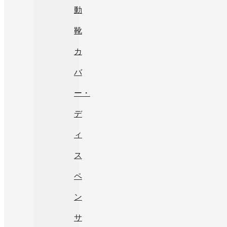
動
靴
カ
バ
ー・
デ
ィ
ス
ペ
ン
サ