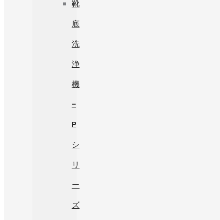
靴
底
洗
浄
機
-
P
シ
リ
ー
ズ