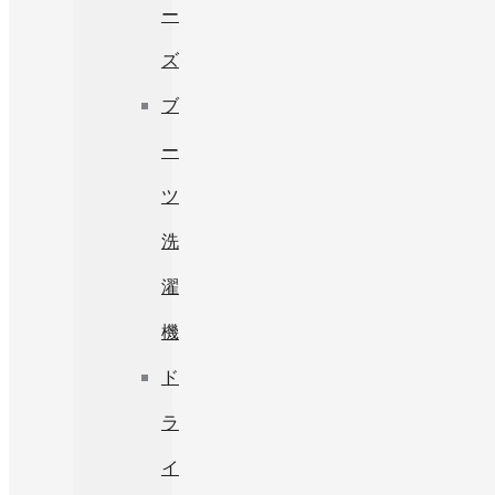
ー
ズ
ブ
ー
ツ
洗
濯
機
ド
ラ
イ