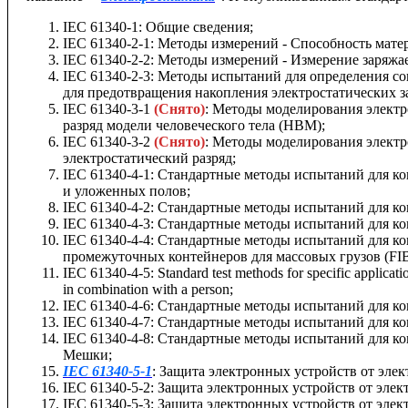
IEC 61340-1: Общие сведения;
IEC 61340-2-1: Методы измерений - Способность матер
IEC 61340-2-2: Методы измерений - Измерение заряжа
IEC 61340-2-3: Методы испытаний для определения с
для предотвращения накопления электростатических з
IEC 61340-3-1
(Снято)
: Методы моделирования электр
разряд модели человеческого тела (HBM);
IEC 61340-3-2
(Снято)
: Методы моделирования элект
электростатический разряд;
IEC 61340-4-1: Стандартные методы испытаний для к
и уложенных полов;
IEC 61340-4-2: Стандартные методы испытаний для к
IEC 61340-4-3: Стандартные методы испытаний для к
IEC 61340-4-4: Стандартные методы испытаний для к
промежуточных контейнеров для массовых грузов (FI
IEC 61340-4-5: Standard test methods for specific applicatio
in combination with a person;
IEC 61340-4-6: Стандартные методы испытаний для ко
IEC 61340-4-7: Стандартные методы испытаний для к
IEC 61340-4-8: Стандартные методы испытаний для ко
Мешки;
IEC 61340-5-1
: Защита электронных устройств от эле
IEC 61340-5-2: Защита электронных устройств от элек
IEC 61340-5-3: Защита электронных устройств от элек