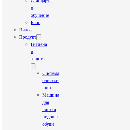
Стандарты
и
обучение
Блог
Видео
Продукт
Гигиена
и
защита
Система
очистки
шин
Машина
для
чистки
подошв
обуви