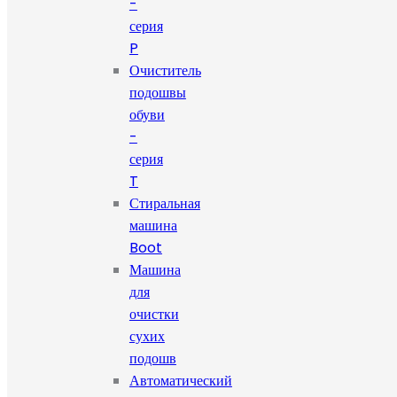
-
серия
P
Очиститель
подошвы
обуви
-
серия
T
Стиральная
машина
Boot
Машина
для
очистки
сухих
подошв
Автоматический