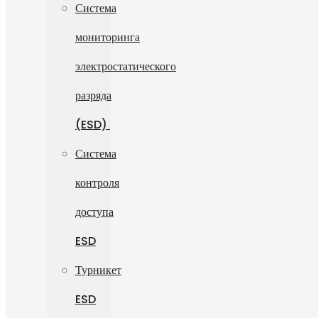
Система
мониторинга
электростатического
разряда
(ESD)
Система
контроля
доступа
ESD
Турникет
ESD