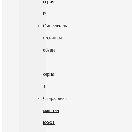
серия
P
Очиститель
подошвы
обуви
-
серия
T
Стиральная
машина
Boot