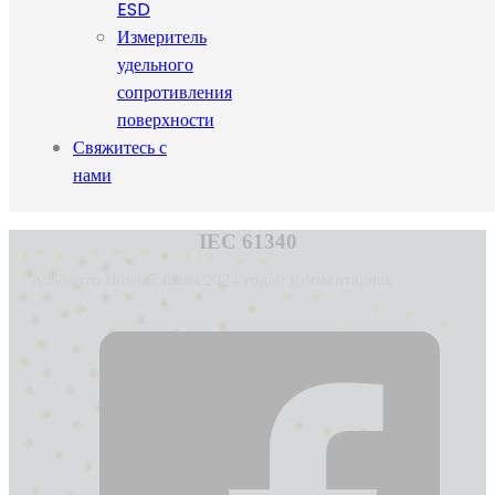
ESD
Измеритель
удельного
сопротивления
поверхности
Свяжитесь с
нами
IEC 61340
Альберто Новак
7 июня 2024 года
0 комментариев