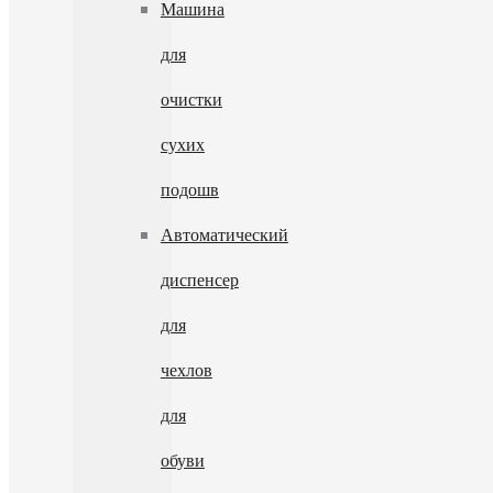
Машина
для
очистки
сухих
подошв
Автоматический
диспенсер
для
чехлов
для
обуви