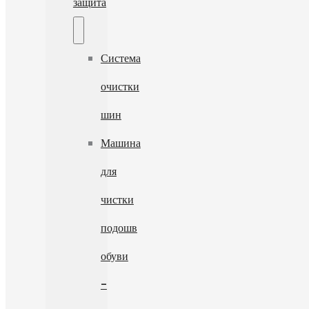
защита
Система
очистки
шин
Машина
для
чистки
подошв
обуви
-