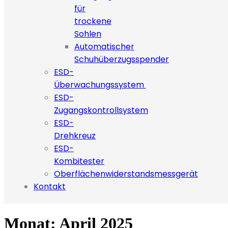
für
trockene
Sohlen
Automatischer
Schuhüberzugsspender
ESD-
Überwachungssystem
ESD-
Zugangskontrollsystem
ESD-
Drehkreuz
ESD-
Kombitester
Oberflächenwiderstandsmessgerät
Kontakt
Monat:
April 2025