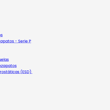
os
apatos - Serie P
uelas
ezapatos
rostáticas (ESD)