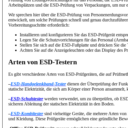
Arbeitsplätzen und die ESD-Prüfung von Verpackungen, um nur e
Wir sprechen hier über die ESD-Prüfung von Personenerdungsvorr
entwickelt, um solche Prüfungen schnell und genau durchzuführen.
Vorbereitungsschritte erforderlich:
Installieren und konfigurieren Sie das ESD-Prüfgerät ents
Legen Sie die Schutzvorrichtungen für das Personal (Ar
Stellen Sie sich auf die ESD-Fußplatte und drücken Sie die T
Achten Sie auf die Anzeigeleuchten oder das Display des Prü
Arten von ESD-Testern
Es gibt verschiedene Arten von ESD-Prüfgeräten, die auf Prüfm
–
ESD-Handgelenkband-Tester
dienen der Überprüfung der Funkti
statische Elektrizität, die sich am Körper einer Person ansammelt, k
–
ESD-Schuhtester
werden verwendet, um zu überprüfen, ob ESD-
sicheren Ableitung der statischen Elektrizität in den Boden.
–
ESD-Kombitester
sind vielseitige Geräte, die mehrere Arten v
und Kleidung. Diese Prüfgeräte ermöglichen eine gründliche B