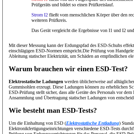
Prüfgeräts und bildet so einen Prüfkreislauf.
Strom I2
fließt vom menschlichen Körper über den re
weiteren Prüfkreis.
Das Gerät vergleicht die Ergebnisse von I1 und I2 un
Mit dieser Messung kann der Erdungspfad des ESD-Schuhs effektiv
einschlägigen ESD-Normen entspricht.Die Prüfung von Handgelenk
Ableitung statischer Elektrizität, um Schäden an empfindlichen el
Warum brauchen wir einen ESD-Test?
Elektrostatische Ladungen
werden üblicherweise auf alltäglich
Gummisohlen erzeugt. Diese Ladungen können zu erheblichen Sch
ESD-Prüfung stellt sicher, dass alle Geräte des Personals vor de
Ansammlung und Übertragung statischer Ladungen von entscheide
Wie besteht man ESD-Tests?
Um die Einhaltung von ESD (
Elektrostatische Entladung
) Stand
Elektronikfertigungseinrichtungen verschiedene ESD-Tests durchfü
Prüfung von Erdungsvorrichtungen für das Personal, die ESD-P