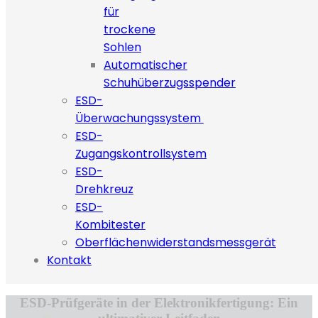
für
trockene
Sohlen
Automatischer
Schuhüberzugsspender
ESD-
Überwachungssystem
ESD-
Zugangskontrollsystem
ESD-
Drehkreuz
ESD-
Kombitester
Oberflächenwiderstandsmessgerät
Kontakt
ESD-Prüfgeräte in der Elektronikfertigung: Ein