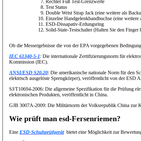
Rechter Fuß Test-Grenzwerte
Test Status
Double Wrist Strap Jack (eine weitere als Back
Einzelne Handgelenkbandbuchse (eine weitere 
ESD-Dissapativ-Erdungsring
Solid-State-Testschalter (Halten Sie den Finger h
Ob die Messergebnisse die von der EPA vorgegebenen Bedingunge
IEC 61340-5-1
: Die internationale Zertifizierungsnorm für elektr
Kommission (IEC).
ANSI/ESD S20.20
: Die amerikanische nationale Norm für den S
elektrisch ausgelöste Sprengkörper), veröffentlicht von der ESD A
SJ/T10694-2006: Die allgemeine Spezifikation für die Prüfung e
elektronischen Produkten, veröffentlicht in China.
GJB 3007A-2009: Die Militärnorm der Volksrepublik China zur Kon
Wie prüft man esd-Fersenriemen?
Eine
ESD-Schuhprüfgerät
bietet eine Möglichkeit zur Bewertung