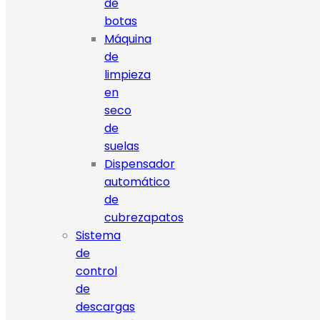
de
botas
Máquina
de
limpieza
en
seco
de
suelas
Dispensador
automático
de
cubrezapatos
Sistema
de
control
de
descargas