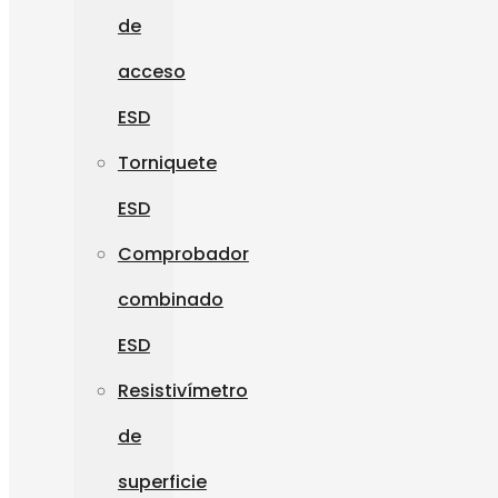
de
acceso
ESD
Torniquete
ESD
Comprobador
combinado
ESD
Resistivímetro
de
superficie