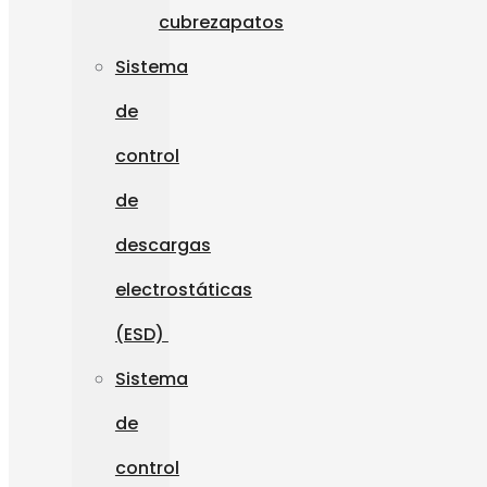
cubrezapatos
Sistema
de
control
de
descargas
electrostáticas
(ESD)
Sistema
de
control