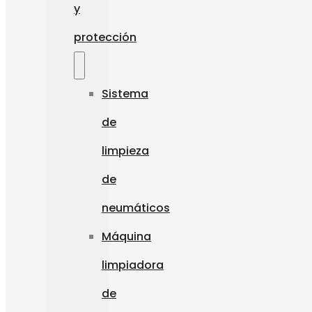
y
protección
Sistema
de
limpieza
de
neumáticos
Máquina
limpiadora
de