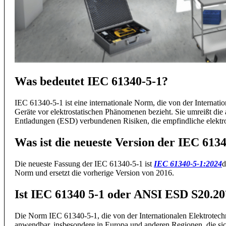
Was bedeutet IEC 61340-5-1?
IEC 61340-5-1 ist eine internationale Norm, die von der Internat
Geräte vor elektrostatischen Phänomenen bezieht. Sie umreißt die
Entladungen (ESD) verbundenen Risiken, die empfindliche elektr
Was ist die neueste Version der IEC 613
Die neueste Fassung der IEC 61340-5-1 ist
IEC 61340-5-1:2024
d
Norm und ersetzt die vorherige Version von 2016.
Ist IEC 61340 5-1 oder ANSI ESD S20.20
Die Norm IEC 61340-5-1, die von der Internationalen Elektrotech
anwendbar, insbesondere in Europa und anderen Regionen, die si