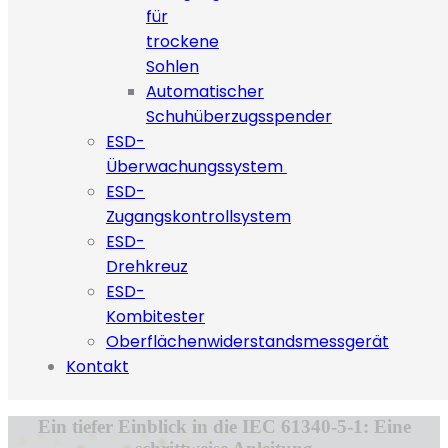
für
trockene
Sohlen
Automatischer
Schuhüberzugsspender
ESD-
Überwachungssystem
ESD-
Zugangskontrollsystem
ESD-
Drehkreuz
ESD-
Kombitester
Oberflächenwiderstandsmessgerät
Kontakt
Ein tiefer Einblick in die IEC 61340-5-1: Eine