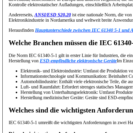
Kontrolle elektrostatischer Aufladungen, einschließlich Arbeitspl
Andererseits,
ANSI/ESD S20.20
ist eine nationale Norm, die von
Elektronikindustrie in Nordamerika und weltweit breite Anwendun
Herausfinden
Hauptunterschiede zwischen IEC 61340 5-1 und
Welche Branchen müssen die IEC 61340
Die Norm IEC 61340-5-1 gilt in erster Linie für Industrien, die 
Herstellung von
ESD-empfindliche elektronische Geräte
Im Einze
Elektronik- und Elektroindustrie: Umfasst die Produktion v
Informationstechnologie und Kommunikation: Beinhaltet 
Automobilindustrie: Enthält viele elektronische Teile, die au
Luft- und Raumfahrt: Erfordert strenges statisches Manage
Herstellung von Unterhaltungselektronik: Umfasst Produkt
Herstellung medizinischer Geräte: Geräte sind ESD-empfindli
Welches sind die wichtigsten Anforderun
IEC 61340-5-1 umreißt die wichtigsten Anforderungen in zwei Hau