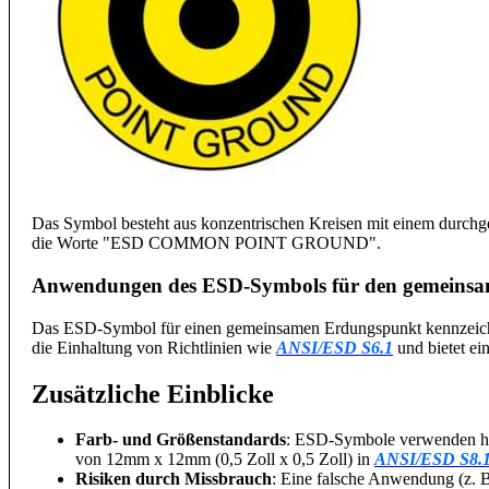
Das Symbol besteht aus konzentrischen Kreisen mit einem durchg
die Worte "ESD COMMON POINT GROUND".
Anwendungen des ESD-Symbols für den gemeins
Das ESD-Symbol für einen gemeinsamen Erdungspunkt kennzeichn
die Einhaltung von Richtlinien wie
ANSI/ESD S6.1
und bietet ei
Zusätzliche Einblicke
Farb- und Größenstandards
: ESD-Symbole verwenden häuf
von 12mm x 12mm (0,5 Zoll x 0,5 Zoll) in
ANSI/ESD S8.1
Risiken durch Missbrauch
: Eine falsche Anwendung (z. B