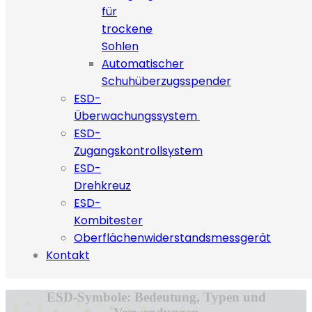
für
trockene
Sohlen
Automatischer
Schuhüberzugsspender
ESD-
Überwachungssystem
ESD-
Zugangskontrollsystem
ESD-
Drehkreuz
ESD-
Kombitester
Oberflächenwiderstandsmessgerät
Kontakt
ESD-Symbole: Bedeutung, Typen und