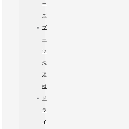
ー
ズ
ブ
ー
ツ
洗
濯
機
ド
ラ
イ