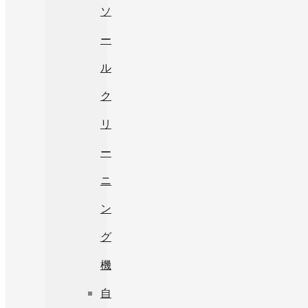
ソ
ー
ル
ク
リ
ー
ニ
ン
グ
機
自