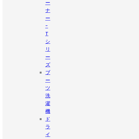
ー
ナ
ー
-
T
シ
リ
ー
ズ
ブ
ー
ツ
洗
濯
機
ド
ラ
イ