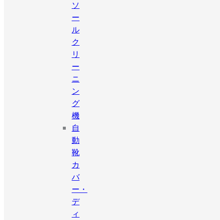
ソ
ー
ル
ク
リ
ー
ニ
ン
グ
機
自
動
靴
カ
バ
ー・
デ
ィ