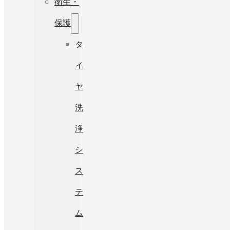
衛生・
保護
タ
イ
ヤ
洗
浄
シ
ス
テ
ム