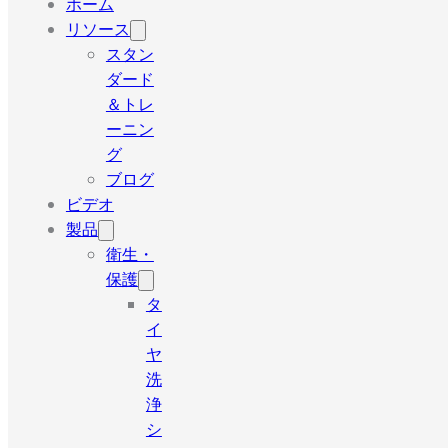
ホーム
リソース
スタン
ダード
＆トレ
ーニン
グ
ブログ
ビデオ
製品
衛生・
保護
タ
イ
ヤ
洗
浄
シ