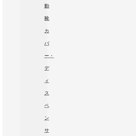
動
靴
カ
バ
ー・
デ
ィ
ス
ペ
ン
サ