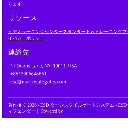
ります。
リソース
ビデオ
ラーニングセンター
スタンダード＆トレーニング
プ
イバシーポリシー
連絡先
17 Deans Lane, NY, 10011, USA
+8613006645661
esd@macrosafegates.com
著作権 © 2026 - ESD ターンスタイルゲートシステム - ES
ィフェンダー｜ Powered by
Brickstemplates.io