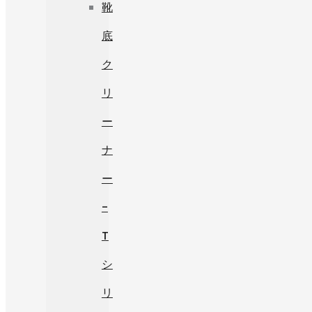
靴
底
ク
リ
ー
ナ
ー
-
T
シ
リ