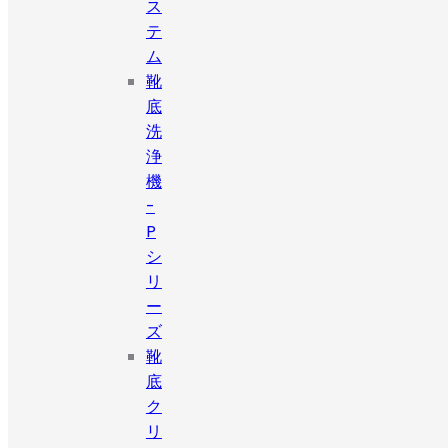
ス
テ
ム
靴
底
洗
浄
機
-
P
シ
リ
ー
ズ
靴
底
ク
リ