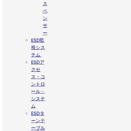
ス
ペ
ン
サ
ー
ESD監
視シス
テム
ESDア
クセ
ス・コ
ントロ
ール・
システ
ム
ESDタ
ーンテ
ーブル