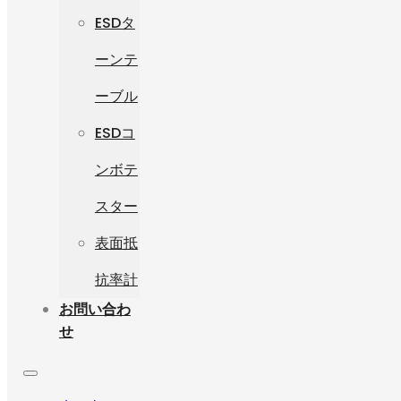
ESDタ
ーンテ
ーブル
ESDコ
ンボテ
スター
表面抵
抗率計
お問い合わ
せ