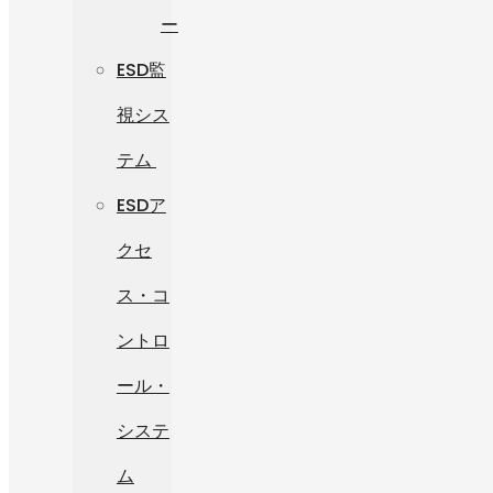
ー
ESD監
視シス
テム
ESDア
クセ
ス・コ
ントロ
ール・
システ
ム