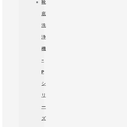
靴
底
洗
浄
機
-
P
シ
リ
ー
ズ