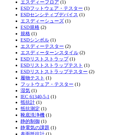
エスディーフロア
(1)
ESDフットウェア・テスター
(1)
ESDセンシティブデバイス
(1)
エスディーシューズ
(1)
ESD規格
(2)
規格
(1)
ESDシンボル
(1)
エスディーテスター
(2)
エスディーターンスタイル
(2)
ESDリストストラップ
(1)
ESDリストストラップテスト
(1)
ESDリストストラップテスター
(2)
履物テスト
(1)
フットウェア・テスター
(1)
湿気
(1)
IEC 61340-5-1
(1)
抵抗計
(1)
抵抗測定
(1)
靴底洗浄機
(1)
静的制御
(1)
静電気の課題
(1)
表面抵抗計
(1)