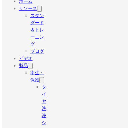
ホーム
リソース
スタン
ダード
＆トレ
ーニン
グ
ブログ
ビデオ
製品
衛生・
保護
タ
イ
ヤ
洗
浄
シ