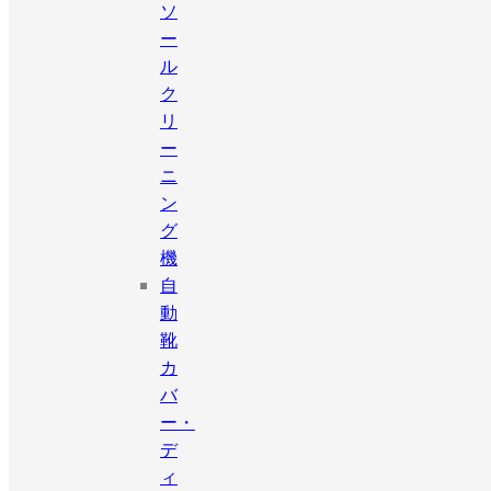
ソ
ー
ル
ク
リ
ー
ニ
ン
グ
機
自
動
靴
カ
バ
ー・
デ
ィ