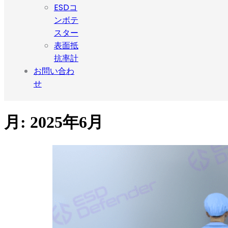
ESDコ
ンボテ
スター
表面抵
抗率計
お問い合わ
せ
月:
2025年6月