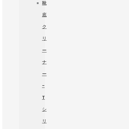
靴
底
ク
リ
ー
ナ
ー
-
T
シ
リ