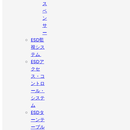
ス
ペ
ン
サ
ー
ESD監
視シス
テム
ESDア
クセ
ス・コ
ントロ
ール・
システ
ム
ESDタ
ーンテ
ーブル