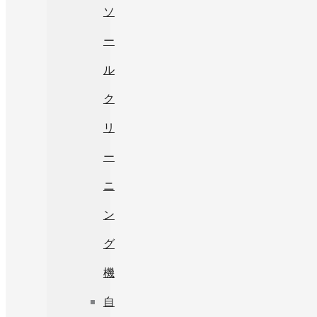
ソ
ー
ル
ク
リ
ー
ニ
ン
グ
機
自