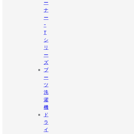
ー
ナ
ー
-
T
シ
リ
ー
ズ
ブ
ー
ツ
洗
濯
機
ド
ラ
イ