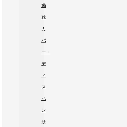
動
靴
カ
バ
ー・
デ
ィ
ス
ペ
ン
サ