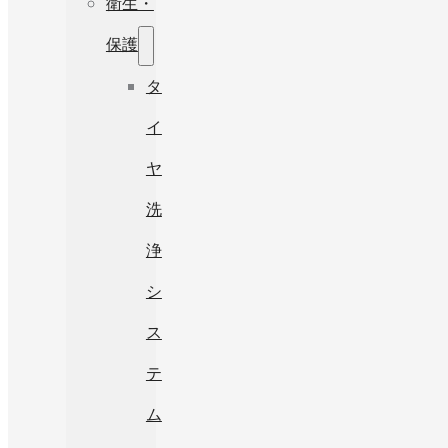
衛生・
保護
タ
イ
ヤ
洗
浄
シ
ス
テ
ム