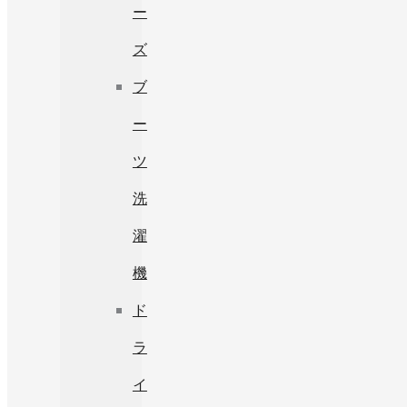
ー
ズ
ブ
ー
ツ
洗
濯
機
ド
ラ
イ