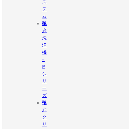
ス
テ
ム
靴
底
洗
浄
機
-
P
シ
リ
ー
ズ
靴
底
ク
リ