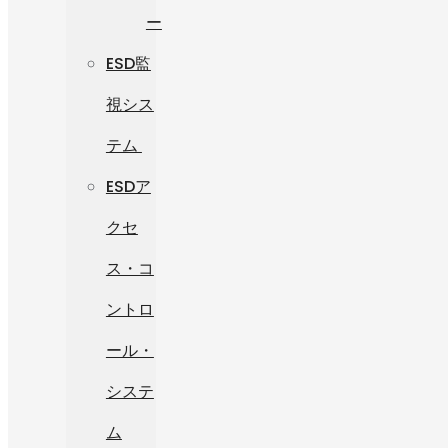
ー
ESD監
視シス
テム
ESDア
クセ
ス・コ
ントロ
ール・
システ
ム