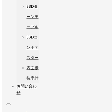
ESDタ
ーンテ
ーブル
ESDコ
ンボテ
スター
表面抵
抗率計
お問い合わ
せ