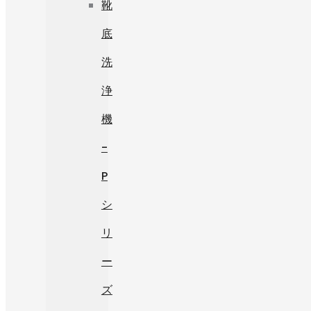
靴
底
洗
浄
機
-
P
シ
リ
ー
ズ