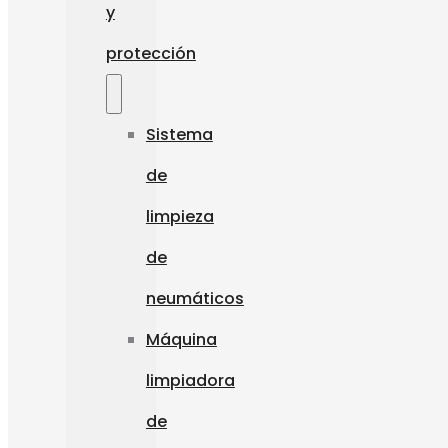
y
protección
Sistema
de
limpieza
de
neumáticos
Máquina
limpiadora
de