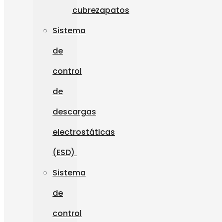
cubrezapatos
Sistema
de
control
de
descargas
electrostáticas
(ESD)
Sistema
de
control