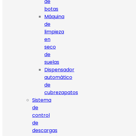
de
botas
Máquina
de
limpieza
en
seco
de
suelas
Dispensador
automático
de
cubrezapatos
Sistema
de
control
de
descargas