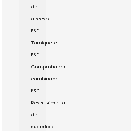
de
acceso
ESD
Torniquete
ESD
Comprobador
combinado
ESD
Resistivímetro
de
superficie