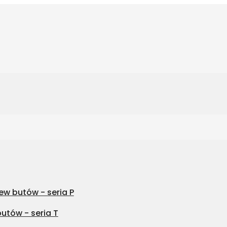
w butów - seria P
utów - seria T