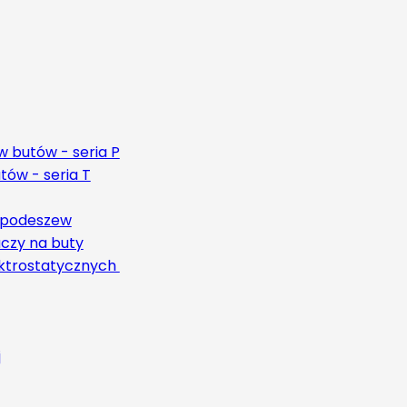
 butów - seria P
ów - seria T
 podeszew
czy na buty
ktrostatycznych
j