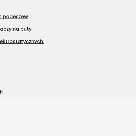
h podeszew
aczy na buty
ektrostatycznych
ej