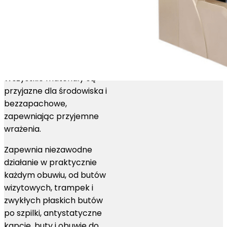
200 został zaprojektowany
z myślą o elastyczności,
kompatybilny z trzema
rodzajami ochraniaczy na
buty: trwałym CPE, lekkim
PE i oddychającą włókniną.
Wszystkie materiały są
przyjazne dla środowiska i
bezzapachowe,
zapewniając przyjemne
wrażenia.
Zapewnia niezawodne
działanie w praktycznie
każdym obuwiu, od butów
wizytowych, trampek i
zwykłych płaskich butów
po szpilki, antystatyczne
kapcie, buty i obuwie do