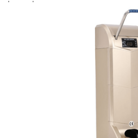
praca.
Szeroki
zakres
wsparcia
materiałowego
Automatyczny dozownik
ochraniaczy na buty Apex