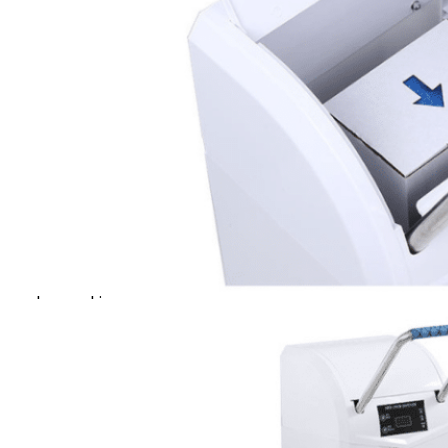
Wybierz
swój styl
Apex 200 uzupełnia każde
środowisko dzięki trzem
eleganckim
wykończeniom: Classic
White, Sleek Silver i
Premium Gold.
Wbudowany inteligentny
czujnik podczerwieni