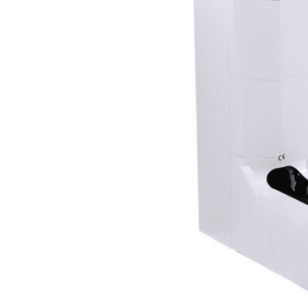
wykrywa obecność stopy i
aktywuje mechanizm,
płynnie owijając każdy but
osłoną - całkowicie bez
użycia rąk.
Dodatkową wygodę
zapewnia opcjonalna
poręcz, która pozwala
zaoszczędzić czas i wysiłek.
Konserwacja jest równie
prosta: gdy zapasy są na
wyczerpaniu, wystarczy
wyjąć pusty wkład i włożyć
nowy, wstępnie
załadowany pojemnik na
obuwie. Żadnych narzędzi,
żadnego zamieszania, po
prostu nieprzerwana