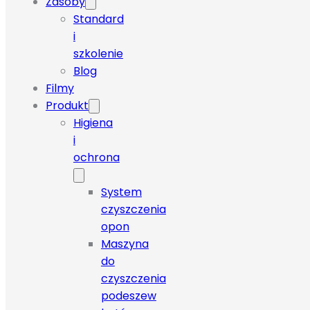
Zasoby
Standard
i
szkolenie
Blog
Filmy
Produkt
Higiena
i
ochrona
System
czyszczenia
opon
Maszyna
do
czyszczenia
podeszew