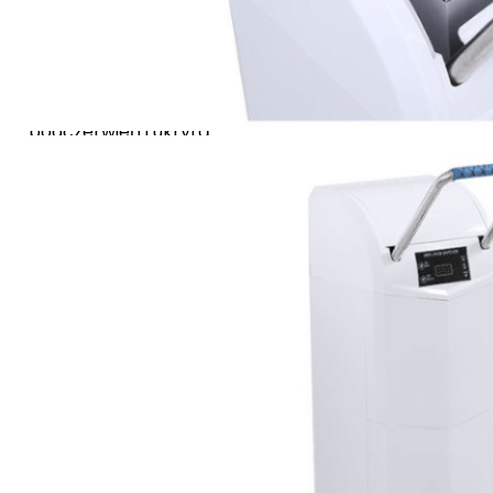
obsługę. Inteligentny
mikrokomputer, w
połączeniu z czujnikami
bezpieczeństwa na
podczerwień i ukrytą
konstrukcją haka,
zapewnia płynną i
bezpieczną obsługę dla
każdego użytkownika.
Idealny do miejsc o dużym
natężeniu ruchu, ma dużą
pojemność 200 okładek z
wyraźnym wyświetlaczem
pozostałej liczby. Aby
ułatwić konserwację,
system zapewnia
natychmiastowe kody