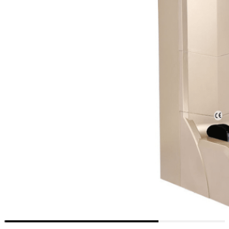
sprawia, że Apex 200 jest
idealnym rozwiązaniem dla
profesjonalnych środowisk,
w których priorytetem jest
higiena i czystość.
Doskonale nadaje się do
biur, pomieszczeń
czystych, laboratoriów
badawczych, zakładów
przetwórstwa
spożywczego, szpitali, klinik
i salonów mieszkalnych -
wszędzie tam, gdzie
niezbędna jest ochrona
podłóg i utrzymanie
sterylności.