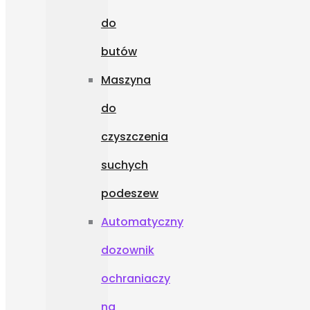
do
butów
Maszyna
do
czyszczenia
suchych
podeszew
Automatyczny
dozownik
ochraniaczy
na