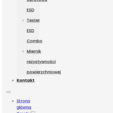
ESD
Tester
ESD
Combo
Miernik
rezystywności
powierzchniowej
Kontakt
Strona
główna