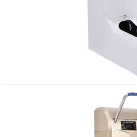
błędów diagnostycznych,
maksymalizując czas
pracy i wygodę.
Możliwość
dostosowania
do różnych
ustawień
Ta wszechstronność