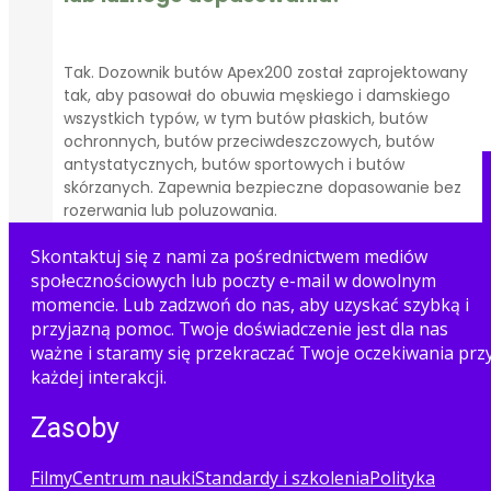
Tak. Dozownik butów Apex200 został zaprojektowany
tak, aby pasował do obuwia męskiego i damskiego
wszystkich typów, w tym butów płaskich, butów
ochronnych, butów przeciwdeszczowych, butów
antystatycznych, butów sportowych i butów
skórzanych. Zapewnia bezpieczne dopasowanie bez
rozerwania lub poluzowania.
Skontaktuj się z nami za pośrednictwem mediów
społecznościowych lub poczty e-mail w dowolnym
momencie. Lub zadzwoń do nas, aby uzyskać szybką i
przyjazną pomoc. Twoje doświadczenie jest dla nas
ważne i staramy się przekraczać Twoje oczekiwania prz
każdej interakcji.
Zasoby
Filmy
Centrum nauki
Standardy i szkolenia
Polityka