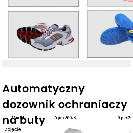
Automatyczny
dozownik ochraniaczy
na buty
Model
Apex200-S
Apex2
Zdjęcie