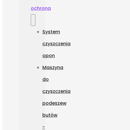
ochrona
System
czyszczenia
opon
Maszyna
do
czyszczenia
podeszew
butów
-