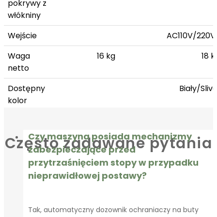
pokrywy z
włókniny
Wejście
AC110V/220V
Waga
16 kg
18 k
netto
Dostępny
Biały/Sliv
kolor
Dodatek
Poręcz, akumulator、Świ
Czy maszyna posiada mechanizmy
Często zadawane pytania
zabezpieczające przed
przytrzaśnięciem stopy w przypadku
nieprawidłowej postawy?
Tak, automatyczny dozownik ochraniaczy na buty