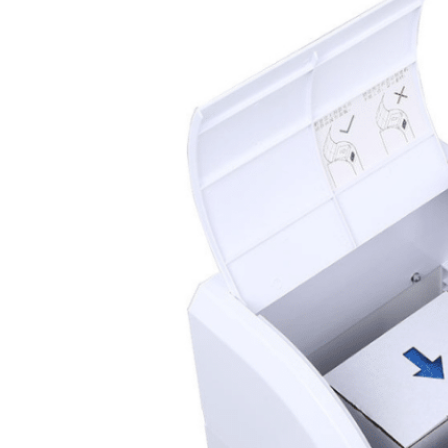
Automatyczny
dozownik
ochraniaczy
na buty
Apex 200
Automatyczna nakładka
na buty Apex 200 oferuje
prawdziwie bezdotykową