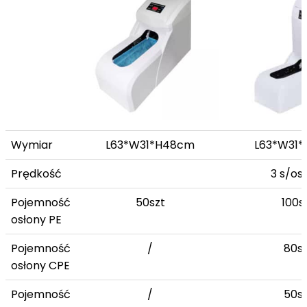
Wymiar
L63*W31*H48cm
L63*W31
Prędkość
3 s/os
Pojemność
50szt
100s
osłony PE
Pojemność
/
80sz
osłony CPE
Pojemność
/
50sz