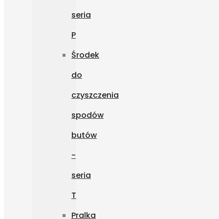
seria
P
Środek
do
czyszczenia
spodów
butów
-
seria
T
Pralka