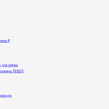
ерия P
 для обуви
 разряда (ESD)
рхности