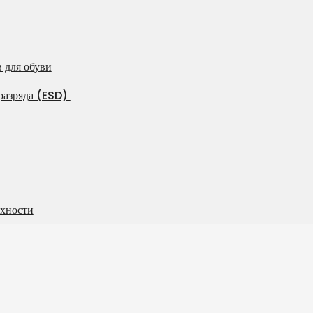
 для обуви
 разряда (ESD)
рхности