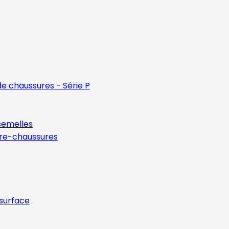
e chaussures - Série P
semelles
vre-chaussures
 surface