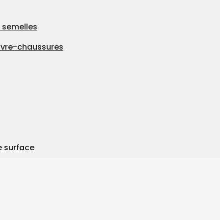
 semelles
uvre-chaussures
e surface