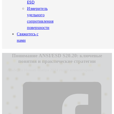
ESD
Измеритель
удельного
сопротивления
поверхности
Свяжитесь с
нами
Понимание ANSI/ESD S20.20: ключевые
понятия и практические стратегии
Альберто Новак
6 ноября 2024 года
0 комментариев