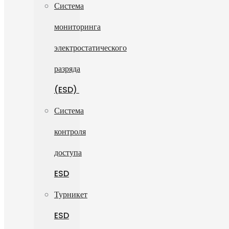
Система
мониторинга
электростатического
разряда
(ESD)
Система
контроля
доступа
ESD
Турникет
ESD