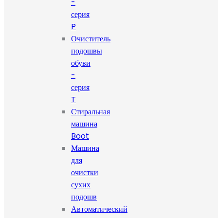
-
серия
P
Очиститель
подошвы
обуви
-
серия
T
Стиральная
машина
Boot
Машина
для
очистки
сухих
подошв
Автоматический