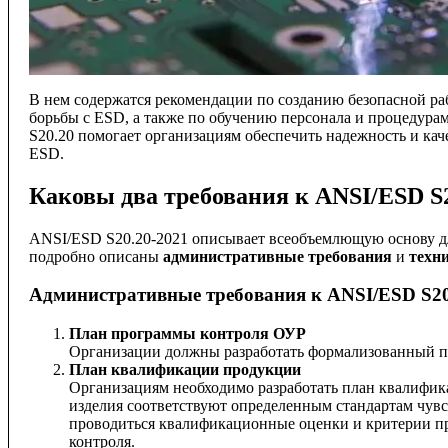
В нем содержатся рекомендации по созданию безопасной ра
борьбы с ESD, а также по обучению персонала и процедур
S20.20 помогает организациям обеспечить надежность и кач
ESD.
Каковы два требования к ANSI/ESD S
ANSI/ESD S20.20-2021 описывает всеобъемлющую основу дл
подробно описаны
административные требования
и
техн
Административные требования к ANSI/ESD S20
План программы контроля ОУР
Организации должны разработать формализованный пл
План квалификации продукции
Организациям необходимо разработать план квалифик
изделия соответствуют определенным стандартам чувст
проводиться квалификационные оценки и критерии пр
контроля.