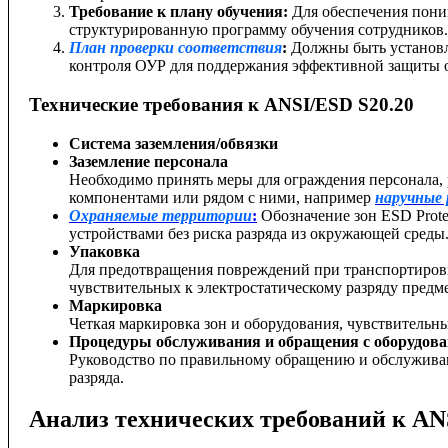
Требование к плану обучения:
Для обеспечения пони
структурированную программу обучения сотрудников.
План проверки соответствия
:
Должны быть установл
контроля ОУР для поддержания эффективной защиты о
Технические требования к ANSI/ESD S20.20
Система заземления/обвязки
Заземление персонала
Необходимо принять меры для ограждения персонала, 
компонентами или рядом с ними, например
наручные
Охраняемые территории
:
Обозначение зон ESD Prote
устройствами без риска разряда из окружающей среды
Упаковка
Для предотвращения повреждений при транспортировк
чувствительных к электростатическому разряду предм
Маркировка
Четкая маркировка зон и оборудования, чувствительн
Процедуры обслуживания и обращения с оборудов
Руководство по правильному обращению и обслуживан
разряда.
Анализ технических требований к AN