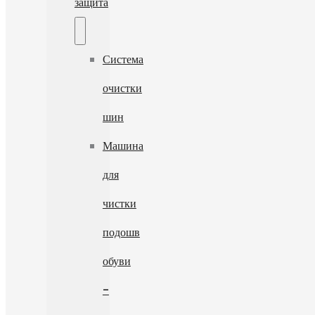
защита
Система
очистки
шин
Машина
для
чистки
подошв
обуви
-