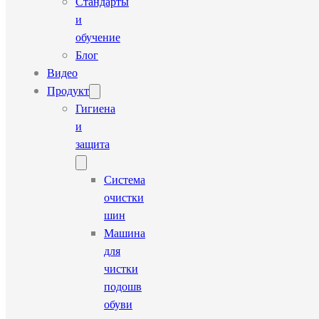
Стандарты
и
обучение
Блог
Видео
Продукт
Гигиена
и
защита
Система
очистки
шин
Машина
для
чистки
подошв
обуви