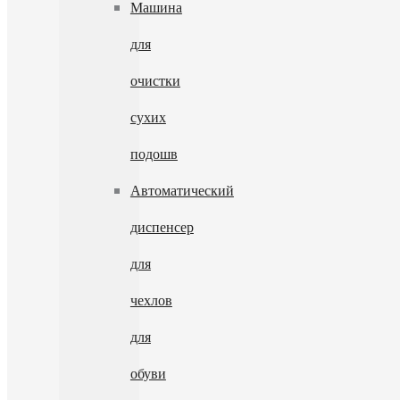
Машина
для
очистки
сухих
подошв
Автоматический
диспенсер
для
чехлов
для
обуви