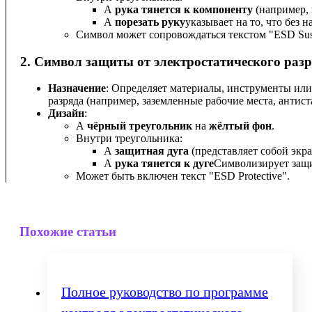
A
рука тянется к компоненту
(например, 
A
порезать руку
указывает на то, что без 
Символ может сопровождаться текстом "ESD Suscep
2.
Символ защиты от электростатического раз
Назначение
: Определяет материалы, инструменты или
разряда (например, заземленные рабочие места, антист
Дизайн
:
A
чёрный треугольник
на
жёлтый фон
.
Внутри треугольника:
A
защитная дуга
(представляет собой экр
A
рука тянется к дуге
Символизирует защи
Может быть включен текст "ESD Protective".
Похожие статьи
Полное руководство по программе