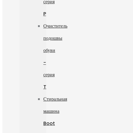
серия
P
Очиститель
подошвы
обуви
-
серия
T
Стиральная
машина
Boot