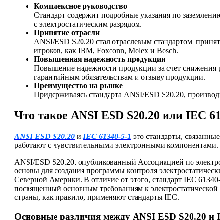
Комплексное руководство
Стандарт содержит подробные указания по заземлени
с электростатическим разрядом.
Принятие отрасли
ANSI/ESD S20.20 стал отраслевым стандартом, приня
игроков, как IBM, Foxconn, Molex и Bosch.
Повышенная надежность продукции
Повышение надежности продукции за счет снижения р
гарантийным обязательствам и отзыву продукции.
Преимущество на рынке
Придерживаясь стандарта ANSI/ESD S20.20, производ
Что такое ANSI ESD S20.20 или IEC 61
ANSI ESD S20.20
и
IEC 61340-5-1
это стандарты, связанные
работают с чувствительными электронными компонентами.
ANSI/ESD S20.20, опубликованный Ассоциацией по электростат
основы для создания программы контроля электростатическ
Северной Америки. В отличие от этого, стандарт IEC 6134
посвященный основным требованиям к электростатической з
страны, как правило, применяют стандарты IEC.
Основные различия между ANSI ESD S20.20 и I