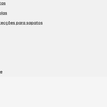
tas
olas
tecções para sapatos
ie