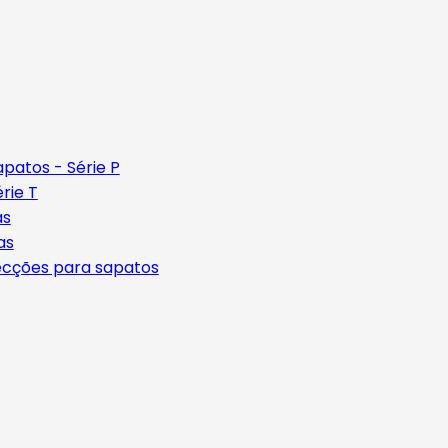
patos - Série P
rie T
as
as
ecções para sapatos