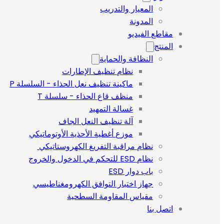
المعيار والتدريب
المدونة
مقاطع الفيديو
المنتج
النظافة والحماية
نظام تنظيف الإطارات
ماكينة تنظيف نعل الحذاء - السلسلة P
منظف قاع الحذاء - سلسلة T
غسالة التمهيد
آلة تنظيف النعل الجاف
موزع أغطية الأحذية الأوتوماتيكي
نظام مراقبة التفريغ الكهروستاتيكي
نظام ESD للتحكم في الدخول والخروج
باب دوار ESD
جهاز اختبار التوافق الكهرومغناطيسي
مقياس المقاومة السطحية
اتصل بنا