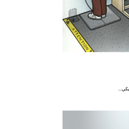
كي...