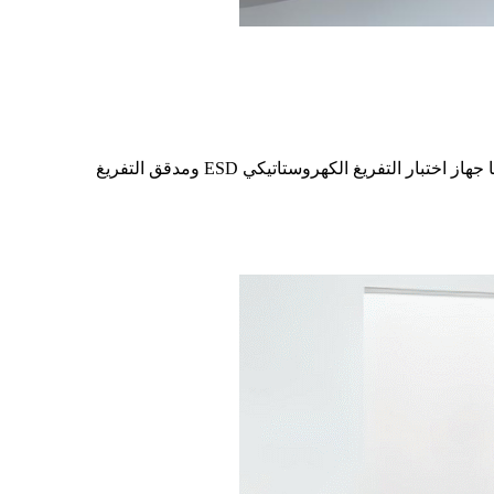
ما هو جهاز اختبار التفريغ الكهروستاتيكي؟ يُستخدم جهاز اختبار التفريغ الكهروستاتيكي (ESD （Electrostatic discharge)، ويسمى أيضًا جهاز اختبار التفريغ الكهروستاتيكي ESD ومدقق التفريغ