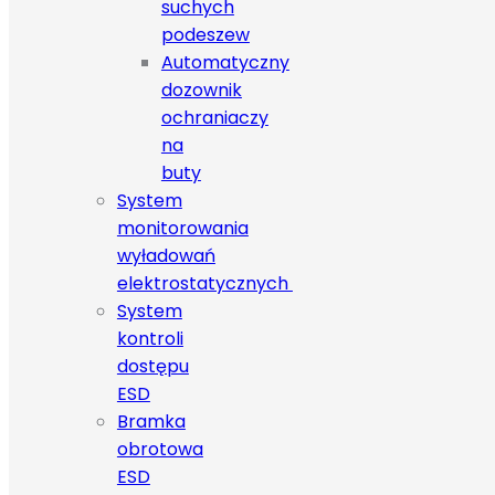
suchych
podeszew
Automatyczny
dozownik
ochraniaczy
na
buty
System
monitorowania
wyładowań
elektrostatycznych
System
kontroli
dostępu
ESD
Bramka
obrotowa
ESD