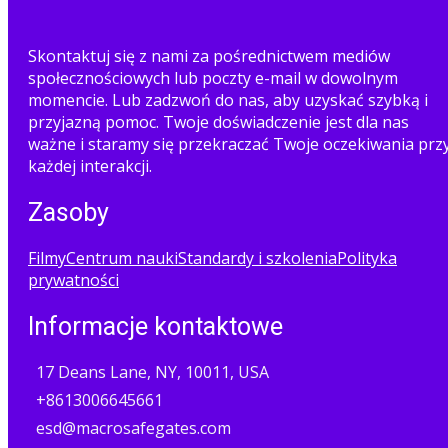
Skontaktuj się z nami za pośrednictwem mediów
społecznościowych lub poczty e-mail w dowolnym
momencie. Lub zadzwoń do nas, aby uzyskać szybką i
przyjazną pomoc. Twoje doświadczenie jest dla nas
ważne i staramy się przekraczać Twoje oczekiwania prz
każdej interakcji.
Zasoby
Filmy
Centrum nauki
Standardy i szkolenia
Polityka
prywatności
Informacje kontaktowe
17 Deans Lane, NY, 10011, USA
+8613006645661
esd@macrosafegates.com