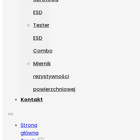
ESD
Tester
ESD
Combo
Miernik
rezystywności
powierzchniowej
Kontakt
Strona
główna