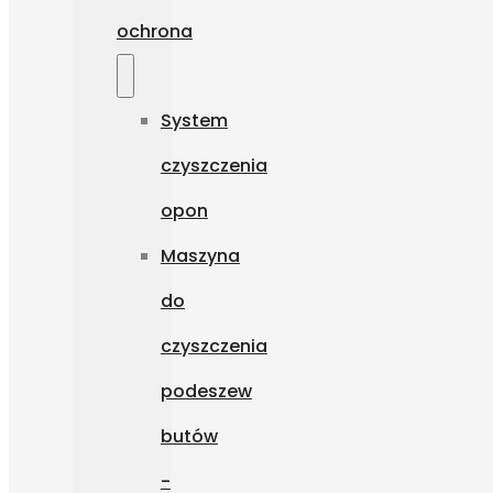
ochrona
System
czyszczenia
opon
Maszyna
do
czyszczenia
podeszew
butów
-