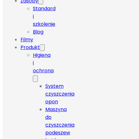
Zasoby
Standard
i
szkolenie
Blog
Filmy
Produkt
Higiena
i
ochrona
System
czyszczenia
opon
Maszyna
do
czyszczenia
podeszew