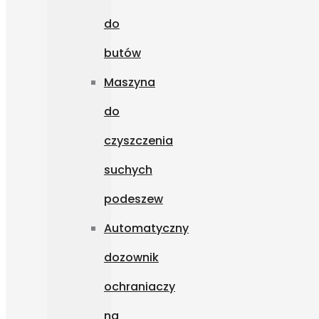
do
butów
Maszyna
do
czyszczenia
suchych
podeszew
Automatyczny
dozownik
ochraniaczy
na