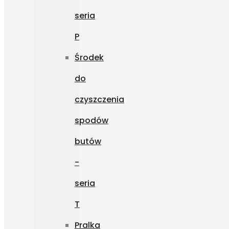
seria
P
Środek
do
czyszczenia
spodów
butów
-
seria
T
Pralka