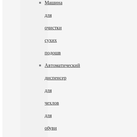
Машина
для
очистки
сухих
подошв
Автоматический
диспенсер
для
чехлов
для
обуви