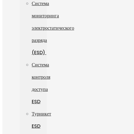
Система
мониторинга
электростатического
разряда
(ESD)
Система
контроля
доступа
ESD
Турникет
ESD