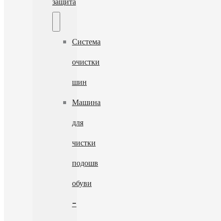
защита
Система
очистки
шин
Машина
для
чистки
подошв
обуви
-