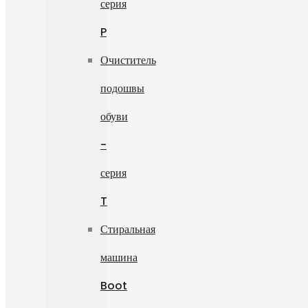
серия
P
Очиститель
подошвы
обуви
-
серия
T
Стиральная
машина
Boot