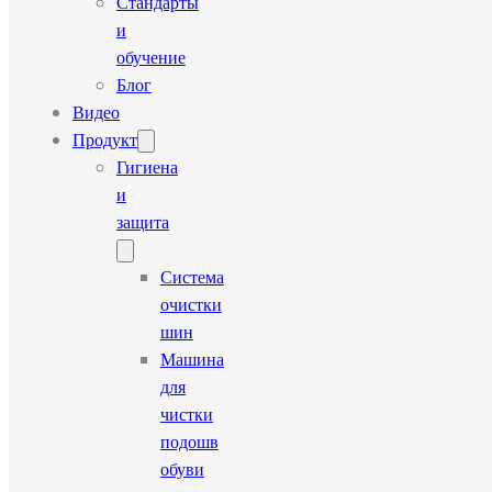
Стандарты
и
обучение
Блог
Видео
Продукт
Гигиена
и
защита
Система
очистки
шин
Машина
для
чистки
подошв
обуви