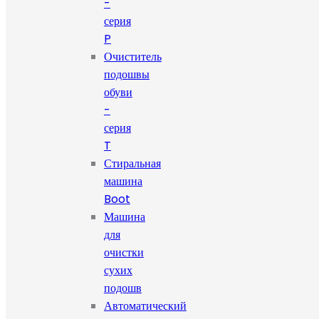
-
серия
P
Очиститель
подошвы
обуви
-
серия
T
Стиральная
машина
Boot
Машина
для
очистки
сухих
подошв
Автоматический