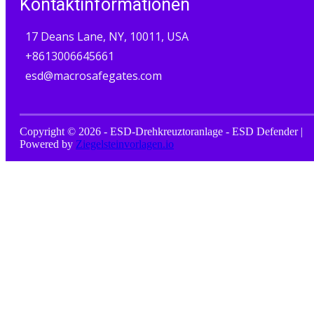
Kontaktinformationen
17 Deans Lane, NY, 10011, USA
+8613006645661
esd@macrosafegates.com
Copyright © 2026 - ESD-Drehkreuztoranlage - ESD Defender |
Powered by
Ziegelsteinvorlagen.io