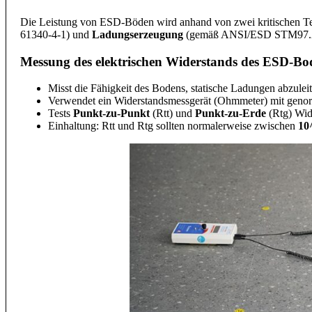
Die Leistung von ESD-Böden wird anhand von zwei kritischen Te
61340-4-1) und
Ladungserzeugung
(gemäß ANSI/ESD STM97.2 
Messung des elektrischen Widerstands des ESD-B
Misst die Fähigkeit des Bodens, statische Ladungen abzuleit
Verwendet ein Widerstandsmessgerät (Ohmmeter) mit genor
Tests
Punkt-zu-Punkt
(Rtt) und
Punkt-zu-Erde
(Rtg) Wid
Einhaltung: Rtt und Rtg sollten normalerweise zwischen
10