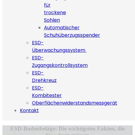
für
trockene
Sohlen
Automatischer
Schuhüberzugsspender
ESD-
Überwachungssystem
ESD-
Zugangskontrollsystem
ESD-
Drehkreuz
ESD-
Kombitester
Oberflächenwiderstandsmessgerät
Kontakt
ESD-Bodenbeläge: Die wichtigsten Fakten, die