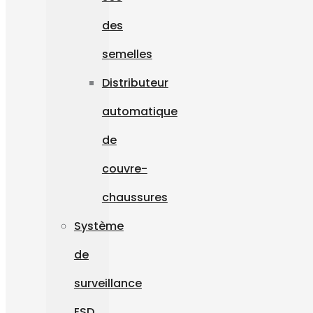
des
semelles
Distributeur
automatique
de
couvre-
chaussures
Système
de
surveillance
ESD