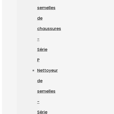
semelles
de
chaussures
-
Série
P
Nettoyeur
de
semelles
-
Série