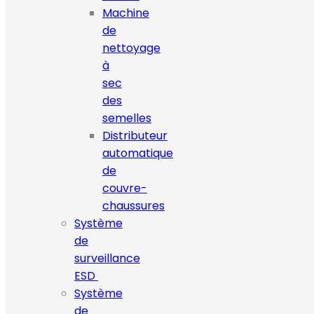
Machine
de
nettoyage
à
sec
des
semelles
Distributeur
automatique
de
couvre-
chaussures
Système
de
surveillance
ESD
Système
de