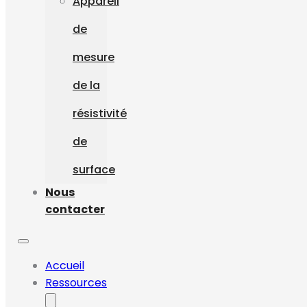
Appareil
de
mesure
de la
résistivité
de
surface
Nous
contacter
Accueil
Ressources