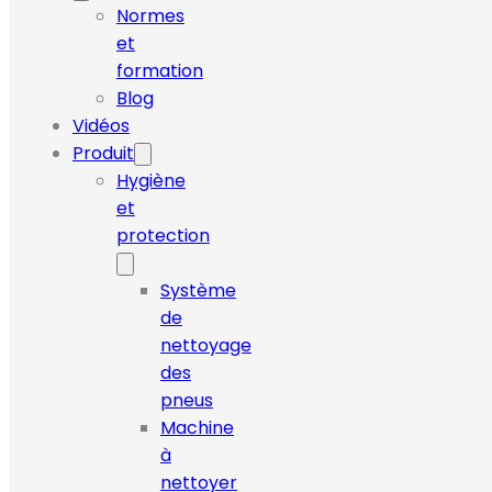
Normes
et
formation
Blog
Vidéos
Produit
Hygiène
et
protection
Système
de
nettoyage
des
pneus
Machine
à
nettoyer