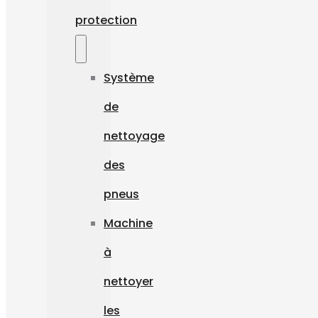
protection
Système
de
nettoyage
des
pneus
Machine
à
nettoyer
les