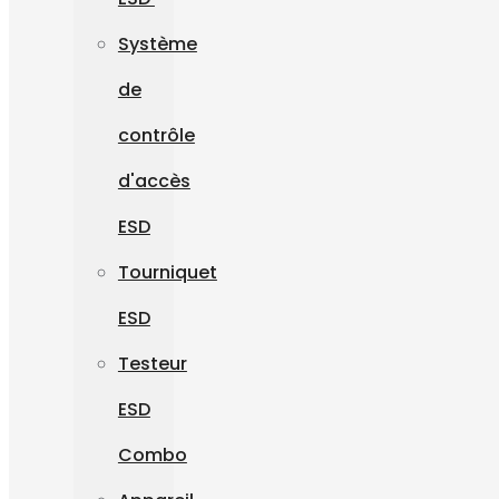
Système
de
contrôle
d'accès
ESD
Tourniquet
ESD
Testeur
ESD
Combo