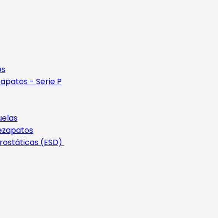
os
apatos - Serie P
uelas
ezapatos
rostáticas (ESD)