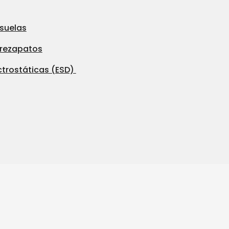
 suelas
brezapatos
ctrostáticas (ESD)