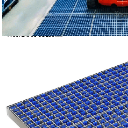
guiados automáticamente
(AGV), unos cepillos
diseñados
específicamente entran
en contacto con toda la
superficie del neumático
para eliminar la suciedad y
los residuos desde todos
los ángulos. El sistema, que
cuenta con alimentación
propia, funciona de forma
continua, las 24 horas del
día, los 7 días de la
semana, sin necesidad de
suministro energético
externo.
Al retener los
contaminantes en el punto