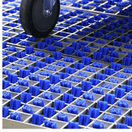
y robusto
Fabricado en acero
inoxidable 304, este
sistema está diseñado
para vehículos de gran
tonelaje y entornos
industriales exigentes. Es
compatible con una
amplia gama de equipos —
entre los que se incluyen
vehículos guiados
automáticamente (AGV),
robots móviles autónomos
(AMR), carretillas