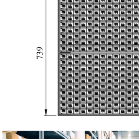
limpieza
de
neumáticos
para
carretillas
elevadoras,
carretillas
de
transporte