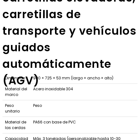
carretillas de
transporte y vehículos
guiados
automáticamente
(AGV)
Dimensión
900 × 725 × 53 mm (largo × ancho × alto)
Material del
Acero inoxidable 304
marco
Peso
Peso
unitario
Material de
PA66 con base de PVC
las cerdas
Capacidad
Máx. 3 toneladas (personalizable hasta 10-30