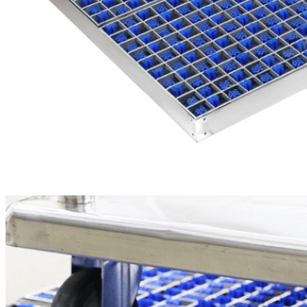
de entrada, protege los
entornos de las salas
blancas y las naves de
producción, reduciendo
significativamente la
transferencia de
partículas y minimizando al
mismo tiempo el desgaste
del suelo y los costes de
mantenimiento.
Diseño
resistente