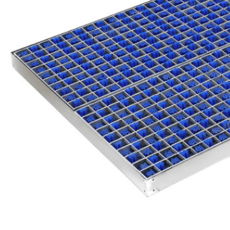
y de alta
eficiencia
Las tiras de cepillo están
fabricadas en PA66, lo que
les confiere una durabilidad
excepcional: conservan su
forma original tras 100 000
ciclos y ofrecen una vida
útil de hasta 500 000 ciclos,
lo que reduce
significativamente los
gastos de mantenimiento
a largo plazo. Diseñadas