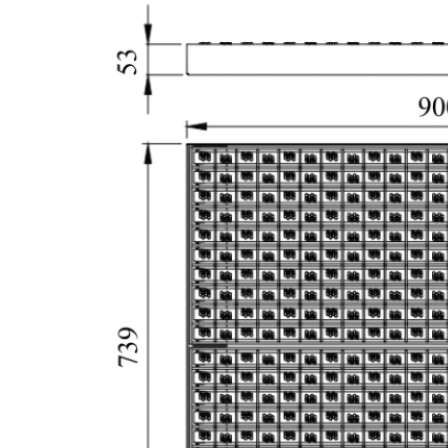
elevadoras compactas y
carretillas elevadoras con
conductor a bordo— y
tiene una capacidad de
carga estándar de 3
toneladas, ampliable
opcionalmente hasta 10
toneladas.