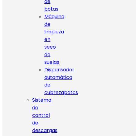
de
botas
Máquina
de
limpieza
en
seco
de
suelas
Dispensador
automático
de
cubrezapatos
Sistema
de
control
de
descargas