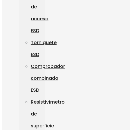
de
acceso
ESD
Torniquete
ESD
Comprobador
combinado
ESD
Resistivímetro
de
superficie