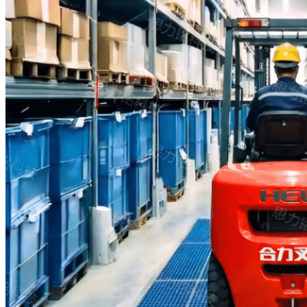
y
vehículos
guiados
automáticamente
(AGV)
MS-WDR902
A medida que pasan las
carretillas elevadoras, los
carros y los vehículos