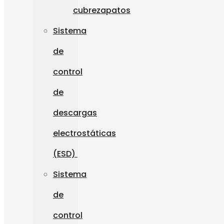
cubrezapatos
Sistema
de
control
de
descargas
electrostáticas
(ESD)
Sistema
de
control