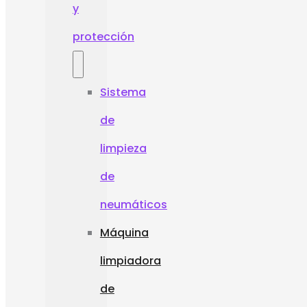
y
protección
Sistema
de
limpieza
de
neumáticos
Máquina
limpiadora
de