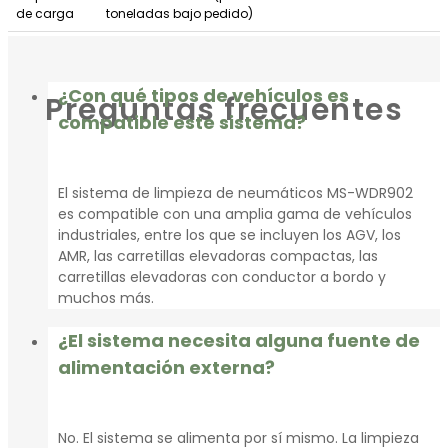
de carga
toneladas bajo pedido)
Método de
Instalación a nivel de superficie utilizando las
instalación
rampas suministradas, o empotrada a ras del suelo
¿Con qué tipos de vehículos es
Preguntas frecuentes
compatible este sistema?
El sistema de limpieza de neumáticos MS-WDR902
es compatible con una amplia gama de vehículos
industriales, entre los que se incluyen los AGV, los
AMR, las carretillas elevadoras compactas, las
carretillas elevadoras con conductor a bordo y
muchos más.
¿El sistema necesita alguna fuente de
alimentación externa?
No. El sistema se alimenta por sí mismo. La limpieza