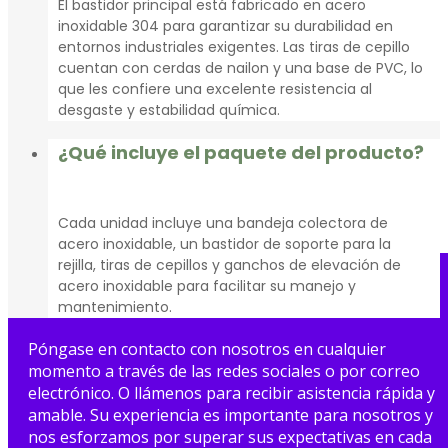
El bastidor principal está fabricado en acero
inoxidable 304 para garantizar su durabilidad en
entornos industriales exigentes. Las tiras de cepillo
cuentan con cerdas de nailon y una base de PVC, lo
que les confiere una excelente resistencia al
desgaste y estabilidad química.
¿Qué incluye el paquete del producto?
Cada unidad incluye una bandeja colectora de
acero inoxidable, un bastidor de soporte para la
rejilla, tiras de cepillos y ganchos de elevación de
acero inoxidable para facilitar su manejo y
mantenimiento.
Póngase en contacto con nosotros en cualquier
momento a través de las redes sociales o por correo
electrónico. O llámenos para recibir asistencia rápida y
amable. Su experiencia es importante para nosotros y
nos esforzamos por superar sus expectativas en cada