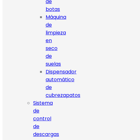
de
botas
Máquina
de
limpieza
en
seco
de
suelas
Dispensador
automático
de
cubrezapatos
Sistema
de
control
de
descargas