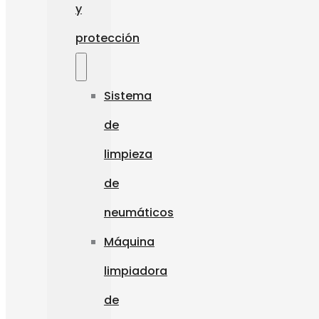
y
protección
Sistema
de
limpieza
de
neumáticos
Máquina
limpiadora
de