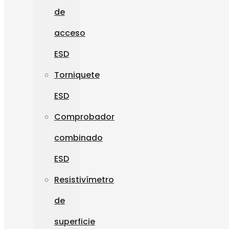
de
acceso
ESD
Torniquete
ESD
Comprobador
combinado
ESD
Resistivímetro
de
superficie