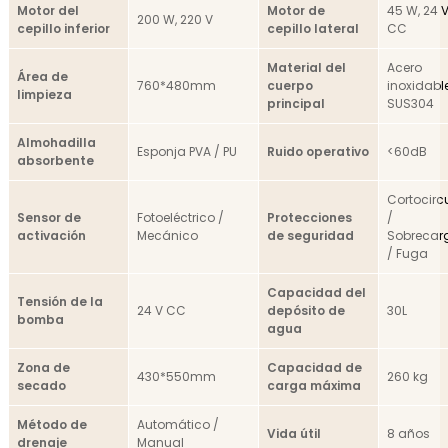
Motor del
Motor de
45 W, 24 
200 W, 220 V
cepillo inferior
cepillo lateral
CC
Material del
Acero
Área de
760*480mm
cuerpo
inoxidabl
limpieza
principal
SUS304
Almohadilla
Esponja PVA / PU
Ruido operativo
<60dB
absorbente
Cortocirc
Sensor de
Fotoeléctrico /
Protecciones
/
activación
Mecánico
de seguridad
Sobrecar
/ Fuga
Capacidad del
Tensión de la
24 V CC
depósito de
30L
bomba
agua
Zona de
Capacidad de
430*550mm
260 kg
secado
carga máxima
Método de
Automático /
Vida útil
8 años
drenaje
Manual