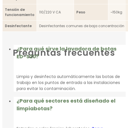
Tensión de
110/220 V CA
Peso
~150kg
funcionamiento
Desinfectante
Desinfectantes comunes de baja concentración
¿Para qué sirve la lavadora de botas
Preguntas frecuentes
ED-S20?
Limpia y desinfecta automáticamente las botas de
trabajo en los puntos de entrada a las instalaciones
para evitar la contaminación.
¿Para qué sectores está diseñado el
limpiabotas?