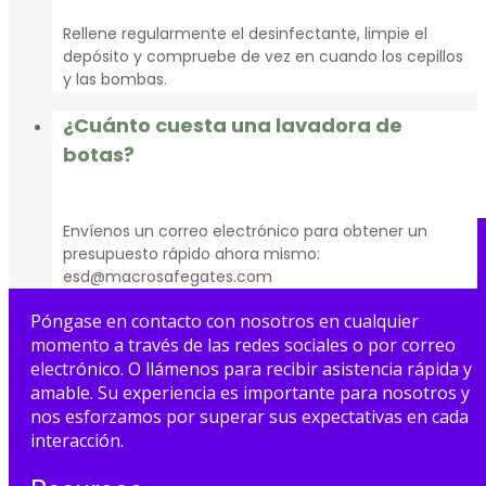
Rellene regularmente el desinfectante, limpie el
depósito y compruebe de vez en cuando los cepillos
y las bombas.
¿Cuánto cuesta una lavadora de
botas?
Envíenos un correo electrónico para obtener un
presupuesto rápido ahora mismo:
esd@macrosafegates.com
Póngase en contacto con nosotros en cualquier
momento a través de las redes sociales o por correo
electrónico. O llámenos para recibir asistencia rápida y
amable. Su experiencia es importante para nosotros y
nos esforzamos por superar sus expectativas en cada
interacción.