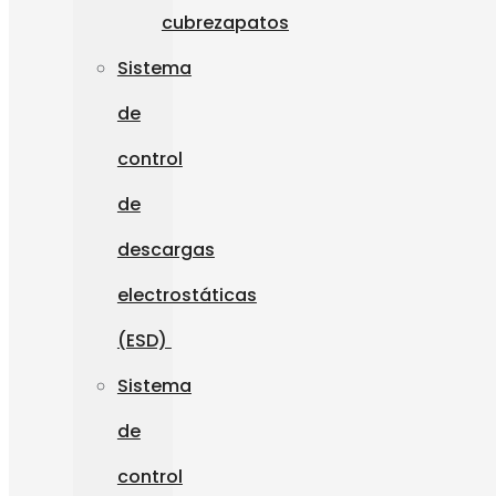
cubrezapatos
Sistema
de
control
de
descargas
electrostáticas
(ESD)
Sistema
de
control