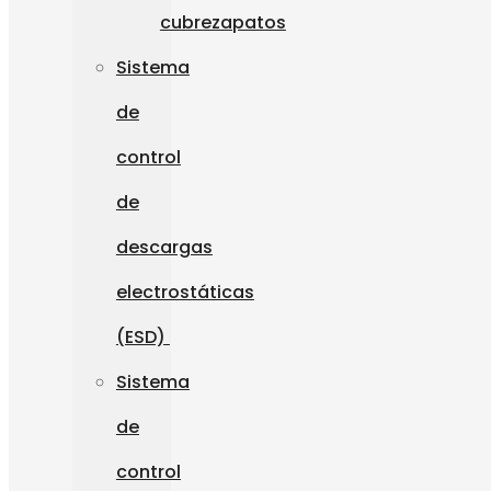
cubrezapatos
Sistema
de
control
de
descargas
electrostáticas
(ESD)
Sistema
de
control