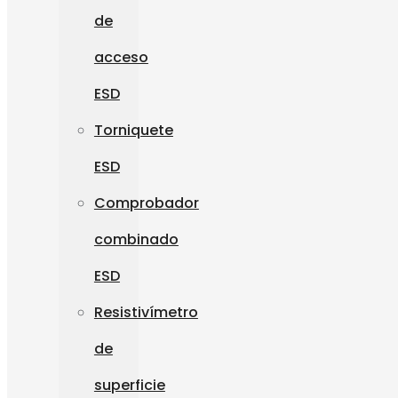
de
acceso
ESD
Torniquete
ESD
Comprobador
combinado
ESD
Resistivímetro
de
superficie