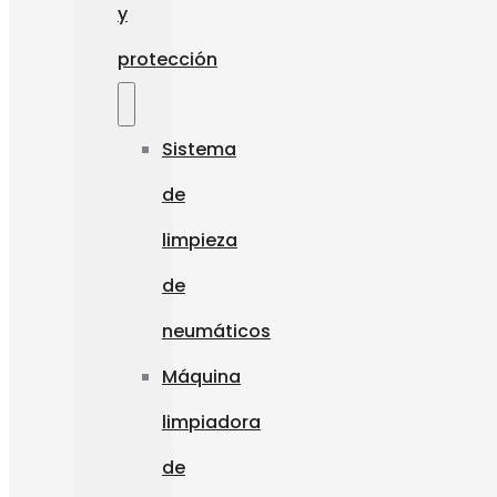
y
protección
Sistema
de
limpieza
de
neumáticos
Máquina
limpiadora
de