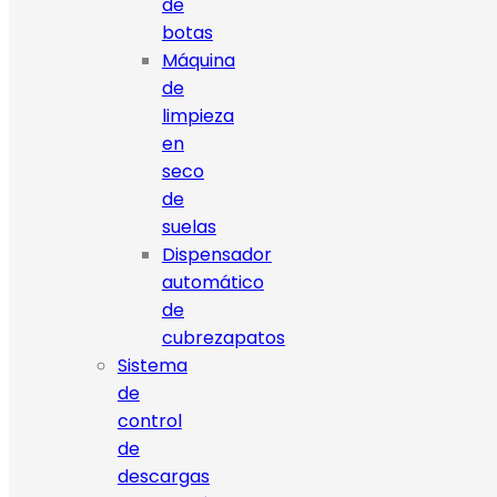
de
botas
Máquina
de
limpieza
en
seco
de
suelas
Dispensador
automático
de
cubrezapatos
Sistema
de
control
de
descargas