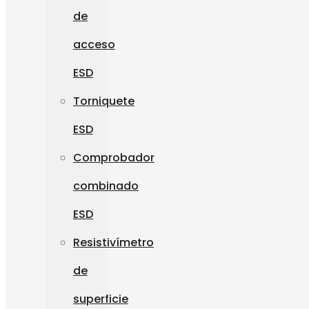
de
acceso
ESD
Torniquete
ESD
Comprobador
combinado
ESD
Resistivímetro
de
superficie