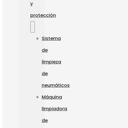
y
protección
Sistema
de
limpieza
de
neumáticos
Máquina
limpiadora
de