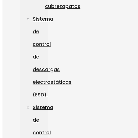
cubrezapatos
Sistema
de
control
de
descargas
electrostáticas
(ESD)
Sistema
de
control