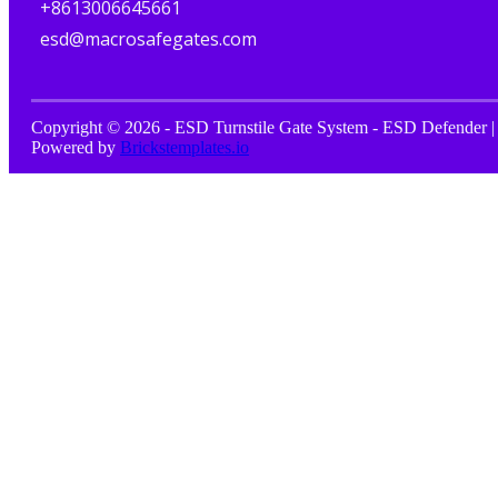
+8613006645661
esd@macrosafegates.com
Copyright © 2026 - ESD Turnstile Gate System - ESD Defender |
Powered by
Brickstemplates.io