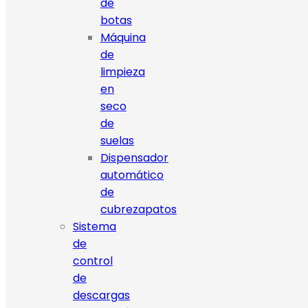
de
botas
Máquina
de
limpieza
en
seco
de
suelas
Dispensador
automático
de
cubrezapatos
Sistema
de
control
de
descargas