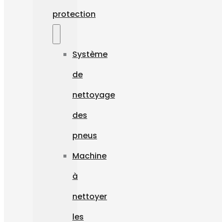
protection
Système
de
nettoyage
des
pneus
Machine
à
nettoyer
les