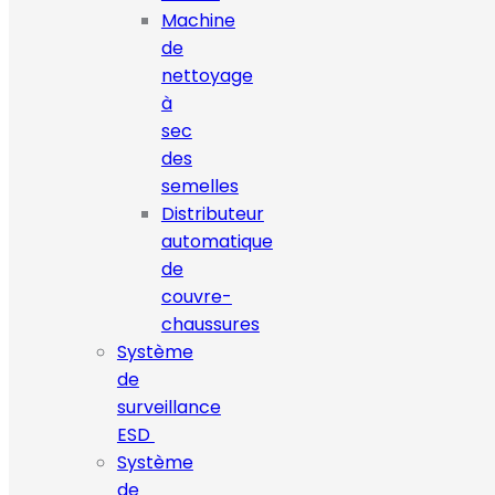
Machine
de
nettoyage
à
sec
des
semelles
Distributeur
automatique
de
couvre-
chaussures
Système
de
surveillance
ESD
Système
de