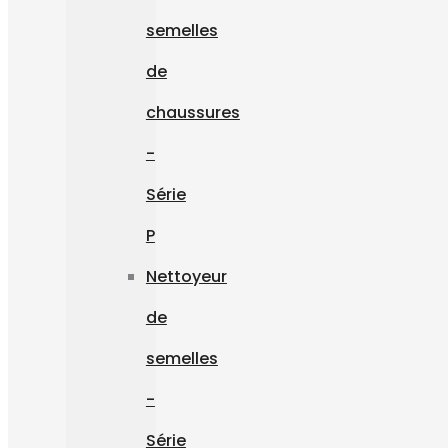
semelles
de
chaussures
-
Série
P
Nettoyeur
de
semelles
-
Série