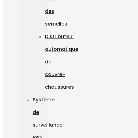
des
semelles
Distributeur
automatique
de
couvre-
chaussures
Système
de
surveillance
ESD