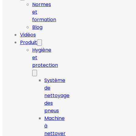
Normes
et
formation
Blog
Vidéos
Produit
Hygiène
et
protection
Système
de
nettoyage
des
pneus
Machine
à
nettoyer