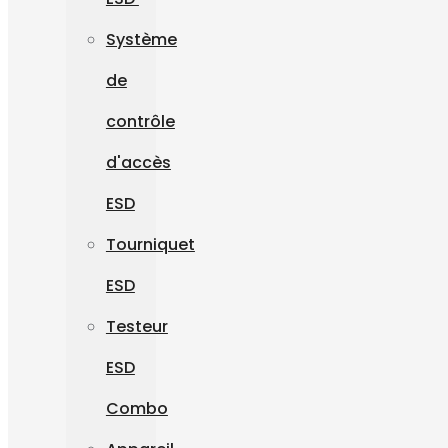
Système
de
contrôle
d'accès
ESD
Tourniquet
ESD
Testeur
ESD
Combo