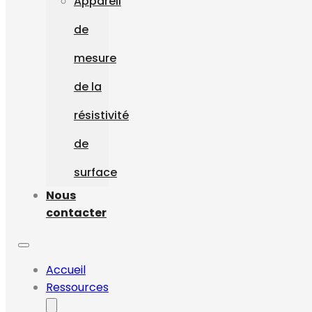
Appareil
de
mesure
de la
résistivité
de
surface
Nous
contacter
Accueil
Ressources