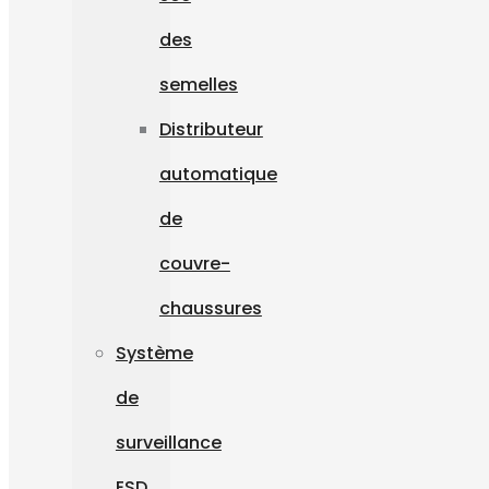
des
semelles
Distributeur
automatique
de
couvre-
chaussures
Système
de
surveillance
ESD