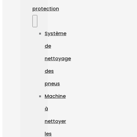
protection
Système
de
nettoyage
des
pneus
Machine
à
nettoyer
les