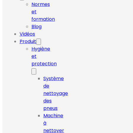
Normes
et
formation
Blog
Vidéos
Produit
Hygiène
et
protection
Système
de
nettoyage
des
pneus
Machine
à
nettoyer