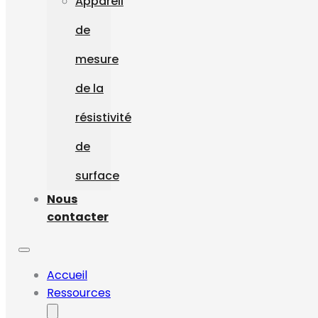
Appareil
de
mesure
de la
résistivité
de
surface
Nous
contacter
Accueil
Ressources