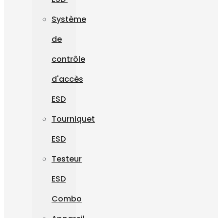
Système
de
contrôle
d'accès
ESD
Tourniquet
ESD
Testeur
ESD
Combo