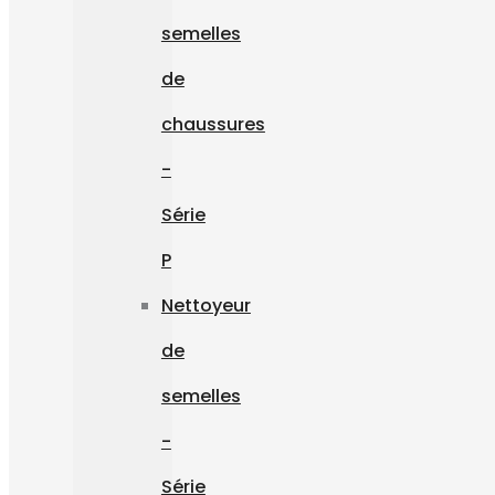
semelles
de
chaussures
-
Série
P
Nettoyeur
de
semelles
-
Série