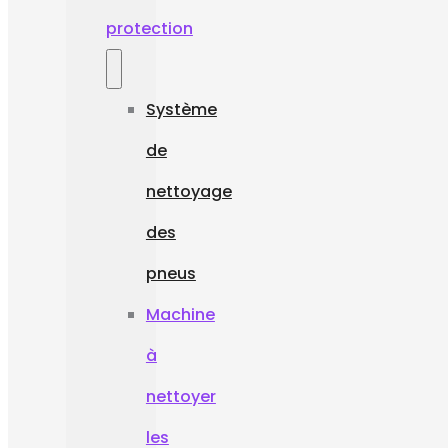
protection
Système
de
nettoyage
des
pneus
Machine
à
nettoyer
les