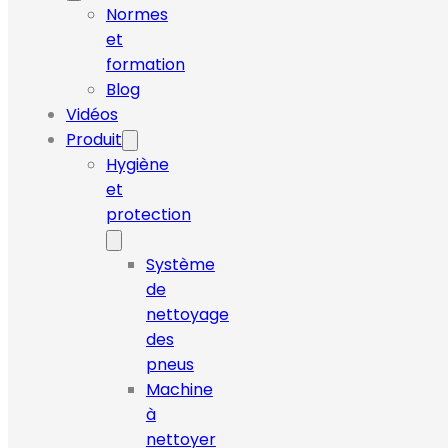
Normes
et
formation
Blog
Vidéos
Produit
Hygiène
et
protection
Système
de
nettoyage
des
pneus
Machine
à
nettoyer