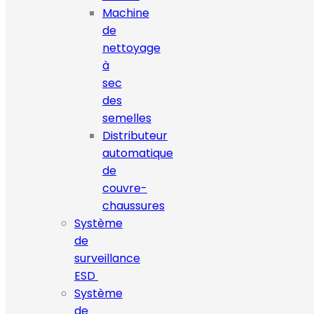
Machine
de
nettoyage
à
sec
des
semelles
Distributeur
automatique
de
couvre-
chaussures
Système
de
surveillance
ESD
Système
de