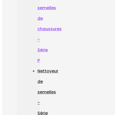
semelles
de
chaussures
-
Série
P
Nettoyeur
de
semelles
-
Série