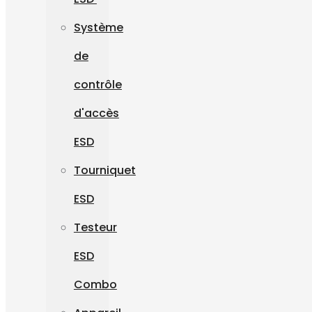
Système
de
contrôle
d'accès
ESD
Tourniquet
ESD
Testeur
ESD
Combo