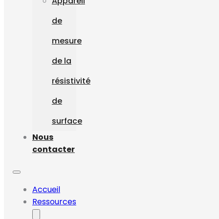
Appareil
de
mesure
de la
résistivité
de
surface
Nous
contacter
Accueil
Ressources