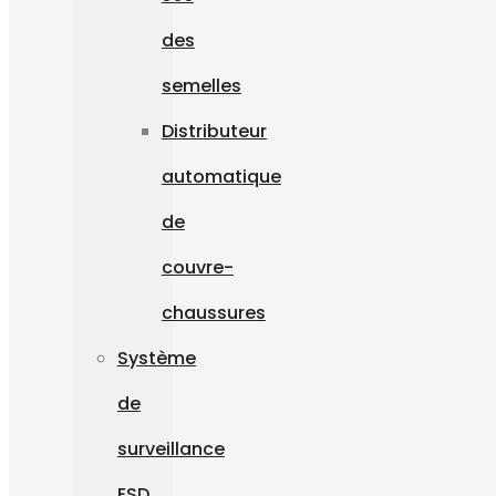
des
semelles
Distributeur
automatique
de
couvre-
chaussures
Système
de
surveillance
ESD