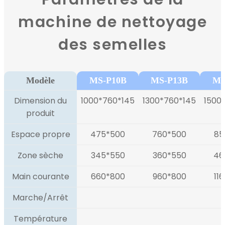
machine de nettoyage
des semelles
Modèle
MS-P10B
MS-P13B
MS
Dimension du
1000*760*145
1300*760*145
1500
produit
Espace propre
475*500
760*500
85
Zone sèche
345*550
360*550
46
Main courante
660*800
960*800
11
Marche/Arrêt
Température