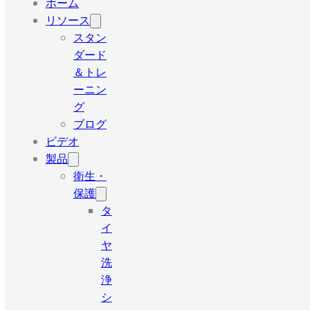
ホーム
リソース
スタン
ダード
＆トレ
ーニン
グ
ブログ
ビデオ
製品
衛生・
保護
タ
イ
ヤ
洗
浄
シ