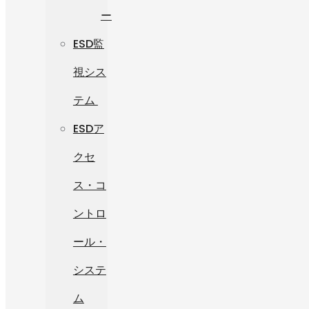
ー
ESD監
視シス
テム
ESDア
クセ
ス・コ
ントロ
ール・
システ
ム