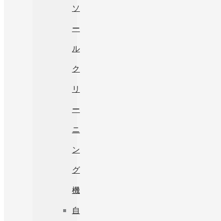
ソ
ー
ル
ク
リ
ー
ニ
ン
グ
機
自