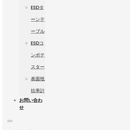
ESDタ
ーンテ
ーブル
ESDコ
ンボテ
スター
表面抵
抗率計
お問い合わ
せ