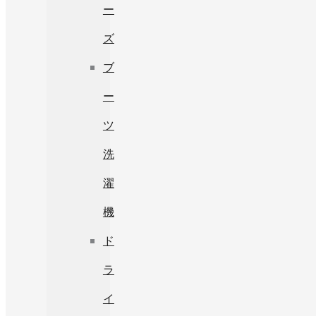
ー
ズ
ブ
ー
ツ
洗
濯
機
ド
ラ
イ