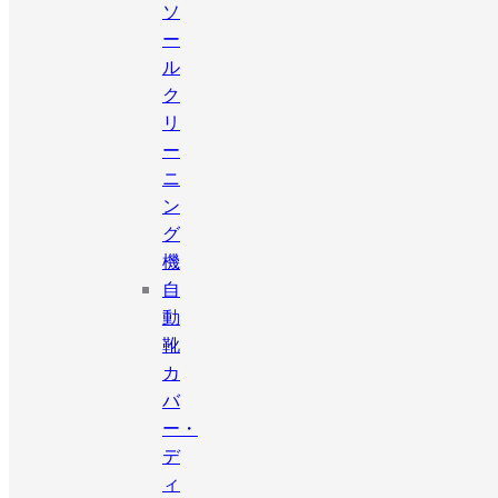
ソ
ー
ル
ク
リ
ー
ニ
ン
グ
機
自
動
靴
カ
バ
ー・
デ
ィ