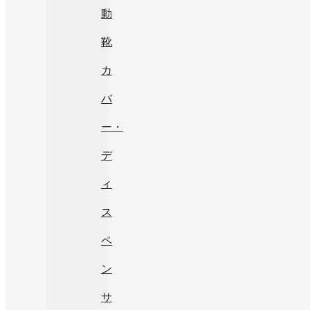
動
靴
カ
バ
ー・
デ
ィ
ス
ペ
ン
サ