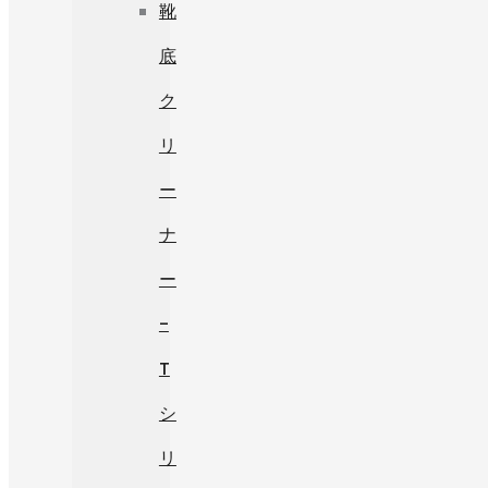
靴
底
ク
リ
ー
ナ
ー
-
T
シ
リ