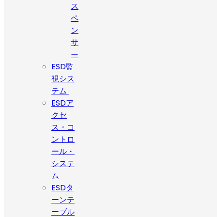
ス
ペ
ン
サ
ー
ESD監
視シス
テム
ESDア
クセ
ス・コ
ントロ
ール・
システ
ム
ESDタ
ーンテ
ーブル