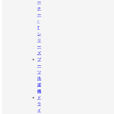
ー
ナ
ー
-
T
シ
リ
ー
ズ
ブ
ー
ツ
洗
濯
機
ド
ラ
イ