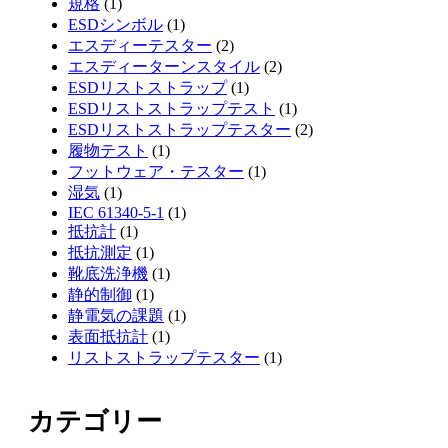
規格
(1)
ESDシンボル
(1)
エスディーテスター
(2)
エスディーターンスタイル
(2)
ESDリストストラップ
(1)
ESDリストストラップテスト
(1)
ESDリストストラップテスター
(2)
履物テスト
(1)
フットウェア・テスター
(1)
湿気
(1)
IEC 61340-5-1
(1)
抵抗計
(1)
抵抗測定
(1)
靴底洗浄機
(1)
静的制御
(1)
静電気の課題
(1)
表面抵抗計
(1)
リストストラップテスター
(1)
カテゴリー