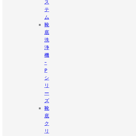
ス
テ
ム
靴
底
洗
浄
機
-
P
シ
リ
ー
ズ
靴
底
ク
リ