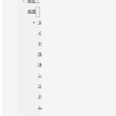
衛生・
保護
タ
イ
ヤ
洗
浄
シ
ス
テ
ム