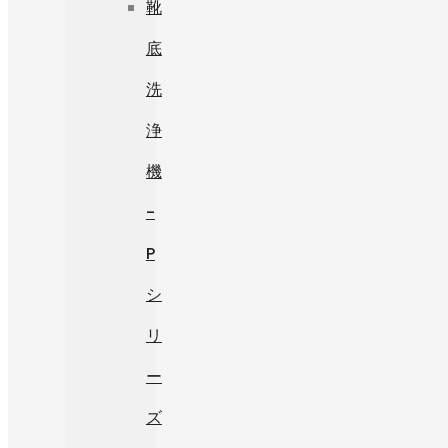
靴
底
洗
浄
機
-
P
シ
リ
ー
ズ