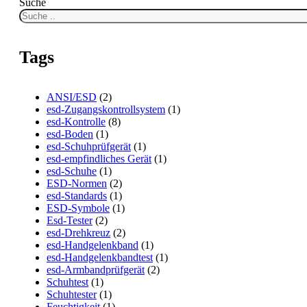
Suche
Tags
ANSI/ESD
(2)
esd-Zugangskontrollsystem
(1)
esd-Kontrolle
(8)
esd-Boden
(1)
esd-Schuhprüfgerät
(1)
esd-empfindliches Gerät
(1)
esd-Schuhe
(1)
ESD-Normen
(2)
esd-Standards
(1)
ESD-Symbole
(1)
Esd-Tester
(2)
esd-Drehkreuz
(2)
esd-Handgelenkband
(1)
esd-Handgelenkbandtest
(1)
esd-Armbandprüfgerät
(2)
Schuhtest
(1)
Schuhtester
(1)
Feuchtigkeit
(1)