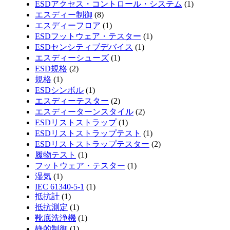
ESDアクセス・コントロール・システム
(1)
エスディー制御
(8)
エスディーフロア
(1)
ESDフットウェア・テスター
(1)
ESDセンシティブデバイス
(1)
エスディーシューズ
(1)
ESD規格
(2)
規格
(1)
ESDシンボル
(1)
エスディーテスター
(2)
エスディーターンスタイル
(2)
ESDリストストラップ
(1)
ESDリストストラップテスト
(1)
ESDリストストラップテスター
(2)
履物テスト
(1)
フットウェア・テスター
(1)
湿気
(1)
IEC 61340-5-1
(1)
抵抗計
(1)
抵抗測定
(1)
靴底洗浄機
(1)
静的制御
(1)