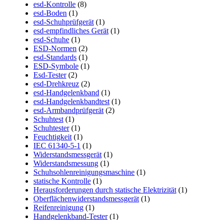
esd-Kontrolle
(8)
esd-Boden
(1)
esd-Schuhprüfgerät
(1)
esd-empfindliches Gerät
(1)
esd-Schuhe
(1)
ESD-Normen
(2)
esd-Standards
(1)
ESD-Symbole
(1)
Esd-Tester
(2)
esd-Drehkreuz
(2)
esd-Handgelenkband
(1)
esd-Handgelenkbandtest
(1)
esd-Armbandprüfgerät
(2)
Schuhtest
(1)
Schuhtester
(1)
Feuchtigkeit
(1)
IEC 61340-5-1
(1)
Widerstandsmessgerät
(1)
Widerstandsmessung
(1)
Schuhsohlenreinigungsmaschine
(1)
statische Kontrolle
(1)
Herausforderungen durch statische Elektrizität
(1)
Oberflächenwiderstandsmessgerät
(1)
Reifenreinigung
(1)
Handgelenkband-Tester
(1)