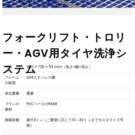
フォークリフト・トロリ
ー・AGV用タイヤ洗浄シ
ステム
寸法
900 × 725 × 53 mm（長さ×幅×高さ）
フレーム
304ステンレス鋼
の材質
単位重量
重量
ブラシの
PVCベースのPA66
素材
積載容量
最大3トン（ご要望に応じて10～30トンまでカスタマイズ可
能）