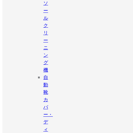
ソ
ー
ル
ク
リ
ー
ニ
ン
グ
機
自
動
靴
カ
バ
ー・
デ
ィ