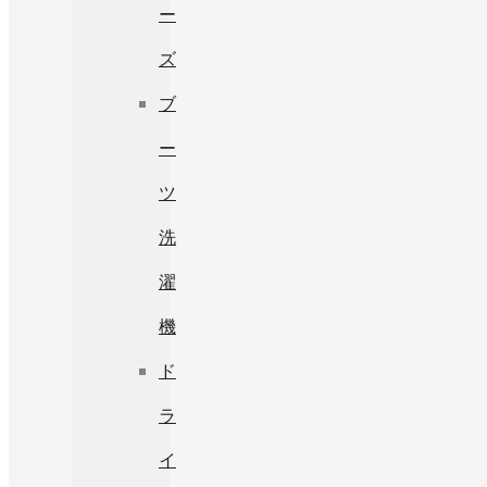
ー
ズ
ブ
ー
ツ
洗
濯
機
ド
ラ
イ