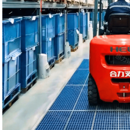
り、汚染物質の拡散を効果的
に抑制し、床の清潔さを維持
します。
メンテナン
スが簡単
で、コスト
も低い
車両が通過すると、破片が一