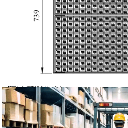
後も元の形状を維持し、最大
50万サイクルの耐用年数を実
現することで、長期的なメン
テナンス費用を大幅に削減し
ます。 最適化された毛の形状
と密度で設計されており、さ
まざまなタイヤのトレッドパ
ターンに適応して確実に接触
し、タイヤ表面に摩耗を与え
ることなく、砂や小石、粗い
異物を効果的に除去します。
独立した試験により、ホイー
ルをわずか3回転させるだけ
で80%以上の汚れやごみが除
去されることが確認されてい
ます。さらに回転数を増やす
ことで洗浄効果がさらに高ま