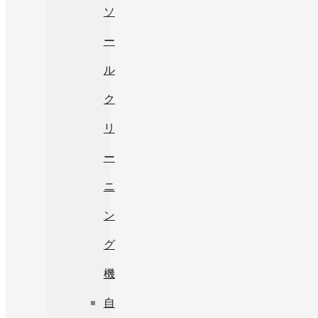
ソ
ー
ル
ク
リ
ー
ニ
ン
グ
機
自