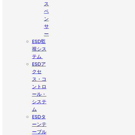
ス
ペ
ン
サ
ー
ESD監
視シス
テム
ESDア
クセ
ス・コ
ントロ
ール・
システ
ム
ESDタ
ーンテ
ーブル