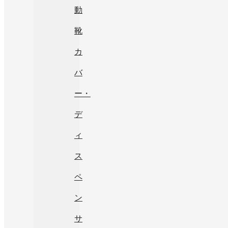
動
靴
カ
バ
ー・
デ
ィ
ス
ペ
ン
サ