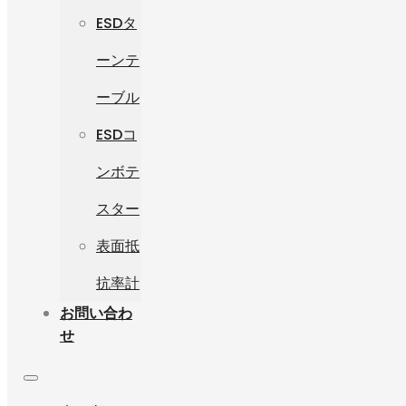
ESDタ
ーンテ
ーブル
ESDコ
ンボテ
スター
表面抵
抗率計
お問い合わ
せ