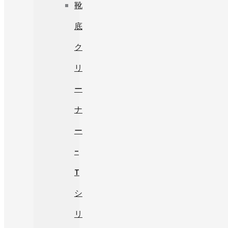
靴
底
ク
リ
ー
ナ
ー
-
T
シ
リ