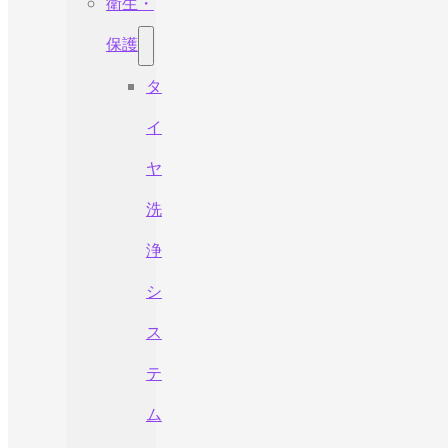
衛生・
保護
タ
イ
ヤ
洗
浄
シ
ス
テ
ム