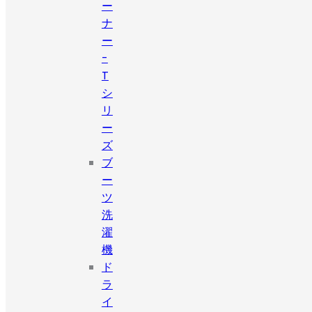
ー
ナ
ー
-
T
シ
リ
ー
ズ
ブ
ー
ツ
洗
濯
機
ド
ラ
イ