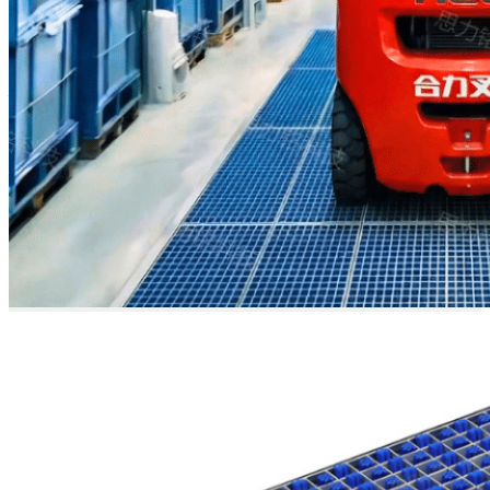
頑丈で堅牢
な設計
304ステンレス鋼で作られた
このシステムは、大型車両や
過酷な産業環境向けに設計さ
れています。AGV、AMR、コ
ンパクトフォークリフト、乗
用フォークリフトなど、幅広
い機器に対応しており、標準
の耐荷重は3トンですが、オ
プションで10トンまで引き上
げることが可能です。