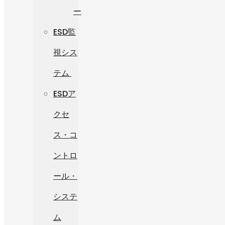
ー
ESD監
視シス
テム
ESDア
クセ
ス・コ
ントロ
ール・
システ
ム