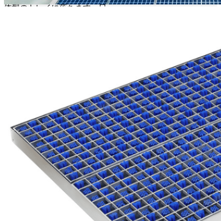
体型のトレイに落ちます。日
常の清掃は簡単で、グリリを
持ち上げてトレイをほうきで
掃くか、掃除機をかけるだけ
です。
ブラシがやがて摩耗しても、
個々のストリップを迅速かつ
手頃な価格で交換できるた
め、全体的な維持費を最小限
に抑えることができます。