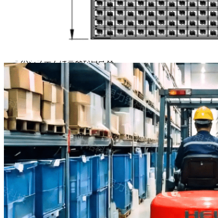
フォークリフト、台車、AGV
が通過する際、特別に設計さ
れたブラシがタイヤの表面全
体に接触し、あらゆる角度か
ら汚れや異物を除去します。
このシステムは完全な自己発
電式であり、外部からの電力
供給を必要とせず、24時間
365日、連続して稼働しま
す。
入口で汚染物質を捕捉するこ
とで、クリーンルーム環境や
生産現場を保護し、微粒子の
移動を大幅に低減するととも
に、床の摩耗やメンテナンス
コストを最小限に抑えます。