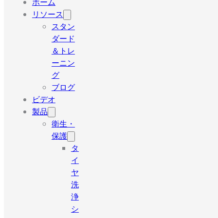
ホーム
リソース
スタン
ダード
＆トレ
ーニン
グ
ブログ
ビデオ
製品
衛生・
保護
タ
イ
ヤ
洗
浄
シ