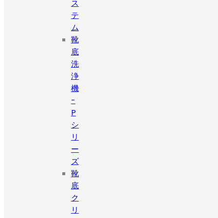
ス
テ
ム
靴
底
洗
浄
機
-
P
シ
リ
ー
ズ
靴
底
ク
リ