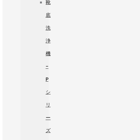
靴
底
洗
浄
機
-
P
シ
リ
ー
ズ