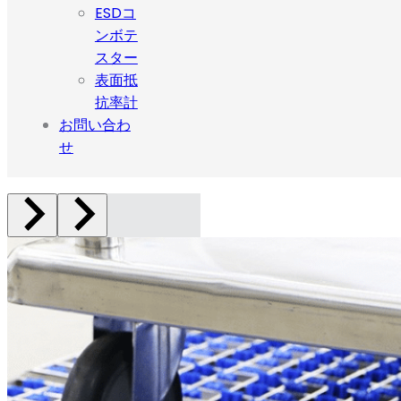
ESDコ
ンボテ
スター
表面抵
抗率計
お問い合わ
せ