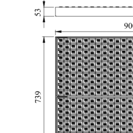
フォークリ
フト・トロ
リー・AGV
用タイヤ洗
浄システム
MS-WDR902