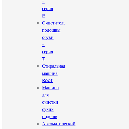
-
серия
P
Очиститель
подошвы
обуви
-
серия
T
Стиральная
машина
Boot
Машина
для
очистки
сухих
подошв
Автоматический