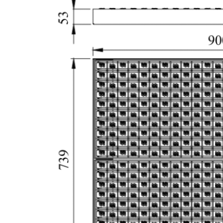
Система
очистки
шин
вилочных
погрузчиков,
тележек и
автоматических