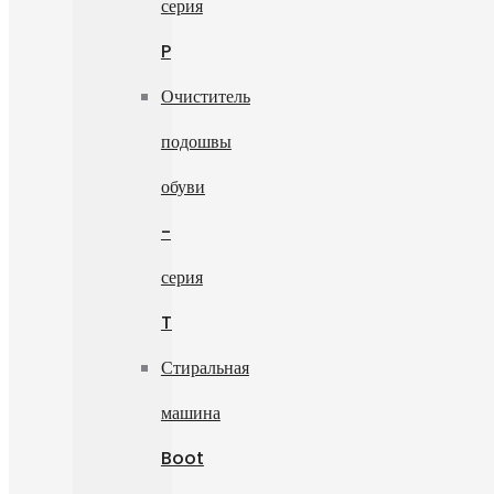
серия
P
Очиститель
подошвы
обуви
-
серия
T
Стиральная
машина
Boot