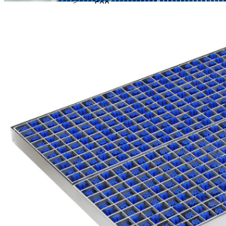
имеют срок службы до 500
000 циклов, что позволяет
значительно сократить
долгосрочные расходы на
техническое обслуживание.
Благодаря оптимизированной
геометрии и плотности
щетинок они адаптируются к
различным рисункам
протектора шин, обеспечивая
плотный контакт и
эффективно удаляя песок,
мелкий гравий и крупный
мусор, не повреждая при этом
поверхность шины.
Независимые испытания
подтверждают, что всего за три