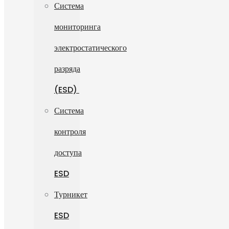
Система
мониторинга
электростатического
разряда
(ESD)
Система
контроля
доступа
ESD
Турникет
ESD