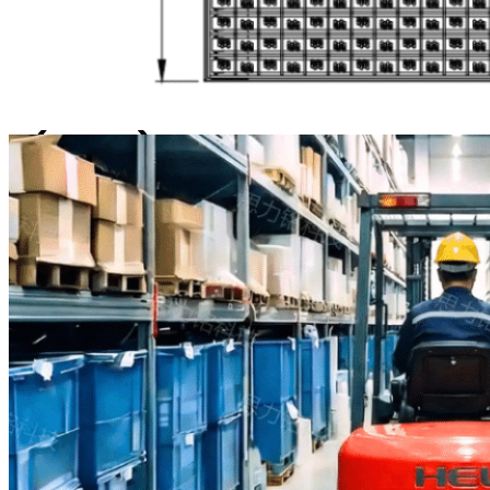
транспортных
средств
(AGV)
MS-WDR902
Когда по площадке проезжают
вилочные погрузчики, тележки
и автономные транспортные
средства (AGV), специально
разработанные щетки
соприкасаются со всей
поверхностью шин, удаляя
грязь и мусор со всех сторон.