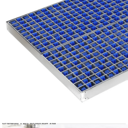
Надежная и
прочная
конструкция
Эта система, изготовленная из
нержавеющей стали марки
304, разработана для тяжелых
транспортных средств и
суровых промышленных
условий. Она подходит для