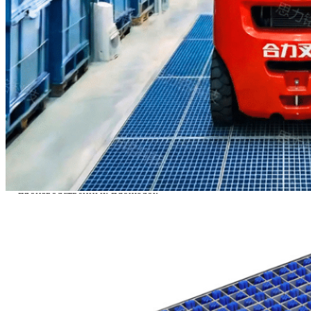
Система, полностью
автономная, работает
непрерывно, 24 часа в сутки, 7
дней в неделю, без
подключения к внешнему
источнику питания.
Задерживая загрязняющие
частицы на входе, система
обеспечивает защиту чистых
помещений и
производственных площадок,
значительно сокращая перенос
твердых частиц и
одновременно сводя к
минимуму износ пола и
затраты на техническое
обслуживание.