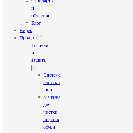
Стандарты
и
обучение
Блог
Видео
Продукт
Гигиена
и
защита
Система
очистки
шин
Машина
для
чистки
подошв
обуви