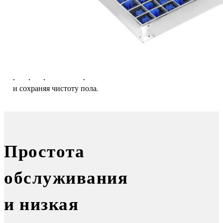
оборота колес удаляется более
80% грязи и мусора;
дополнительные обороты ещё
более повышают
эффективность очистки,
эффективно предотвращая
распространение загрязнений
и сохраняя чистоту пола.
Простота
обслуживания
и низкая