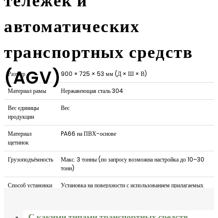
тележек и
автоматических
транспортных средств
(AGV)
Размер
900 × 725 × 53 мм (Д × Ш × В)
Материал рамы
Нержавеющая сталь 304
Вес единицы
Вес
продукции
Материал
PA66 на ПВХ-основе
щетинок
Грузоподъёмность
Макс. 3 тонны (по запросу возможна настройка до 10–30
тонн)
Способ установки
Установка на поверхности с использованием прилагаемых
наклонов или встраивание в пол на одном уровне с его
поверхностью
С какими типами транспортных средств