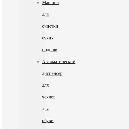
Машина
для
очистки
сухих
подошв
Автоматический
диспенсер
для
чехлов
для
обуви