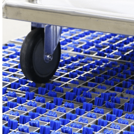
широкого спектра
оборудования — включая
автоматические транспортные
средства (AGV), автономные
мобильные роботы (AMR),
компактные вилочные
погрузчики и погрузчики с
оператором на борту — со
стандартной
грузоподъемностью 3 тонны,
которую по желанию можно
увеличить до 10 тонн.