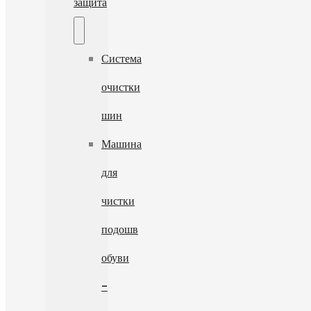
защита
Система
очистки
шин
Машина
для
чистки
подошв
обуви
-