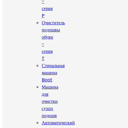
-
серия
P
Очиститель
подошвы
обуви
-
серия
T
Стиральная
машина
Boot
Машина
для
очистки
сухих
подошв
Автоматический