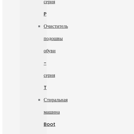
серия
P
Очиститель
подошвы
обуви
-
серия
T
Стиральная
машина
Boot