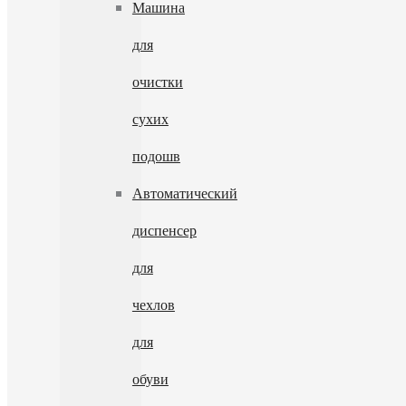
Машина
для
очистки
сухих
подошв
Автоматический
диспенсер
для
чехлов
для
обуви