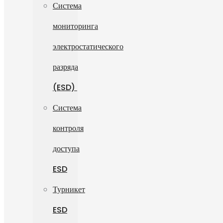
Система
мониторинга
электростатического
разряда
(ESD)
Система
контроля
доступа
ESD
Турникет
ESD