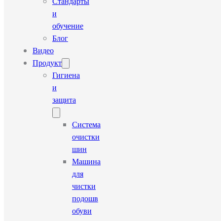
Стандарты
и
обучение
Блог
Видео
Продукт
Гигиена
и
защита
Система
очистки
шин
Машина
для
чистки
подошв
обуви