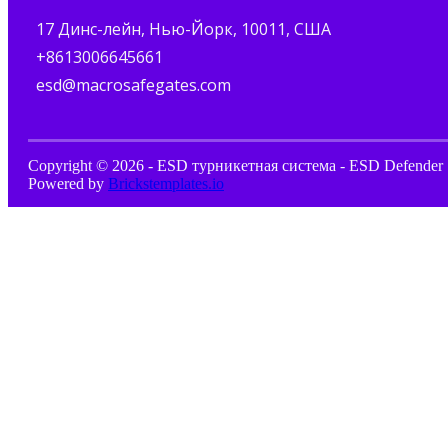
17 Динс-лейн, Нью-Йорк, 10011, США
+8613006645661
esd@macrosafegates.com
Copyright © 2026 - ESD турникетная система - ESD Defender 
Powered by
Brickstemplates.io