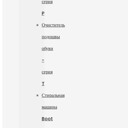
серия
P
Очиститель
подошвы
обуви
-
серия
T
Стиральная
машина
Boot