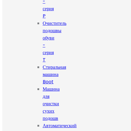
-
серия
P
Очиститель
подошвы
обуви
-
серия
T
Стиральная
машина
Boot
Машина
для
очистки
сухих
подошв
Автоматический