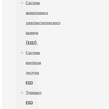
Система
мониторинга
электростатического
разряда
(ESD)
Система
контроля
доступа
ESD
Турникет
ESD