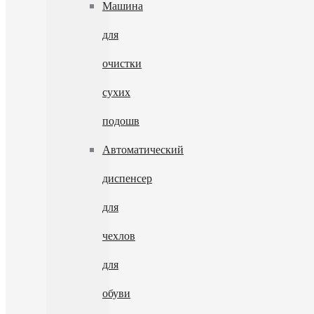
Машина
для
очистки
сухих
подошв
Автоматический
диспенсер
для
чехлов
для
обуви