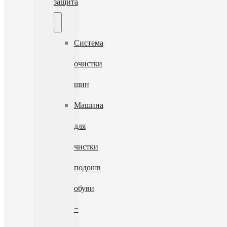
защита
Система
очистки
шин
Машина
для
чистки
подошв
обуви
-