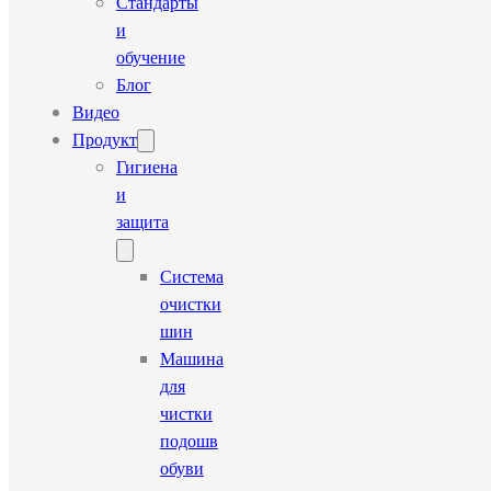
Стандарты
и
обучение
Блог
Видео
Продукт
Гигиена
и
защита
Система
очистки
шин
Машина
для
чистки
подошв
обуви