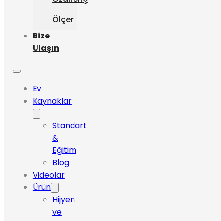
Ölçer
Bize
Ulaşın
Ev
Kaynaklar
Standart
&
Eğitim
Blog
Videolar
Ürün
Hijyen
ve