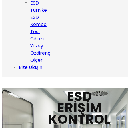
ESD
Turnike
ESD
Kombo
Test
Cihazı
Yüzey
Özdirenç
Ölçer
Bize Ulaşın
ESD
ERİŞİM
KONTROL