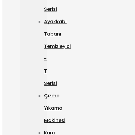
Serisi
Ayakkabı
Tabanı
Temizleyici
-
T
Serisi
Çizme
Yıkama
Makinesi
Kuru