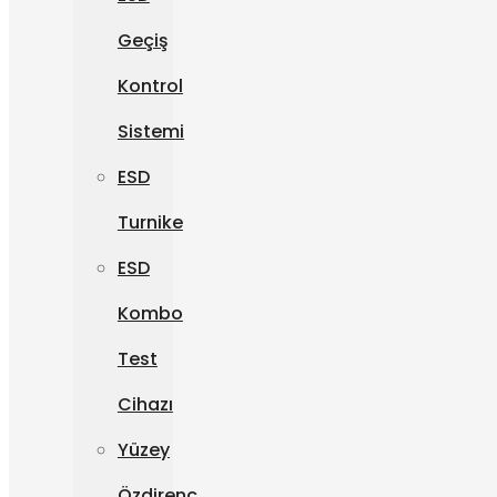
Geçiş
Kontrol
Sistemi
ESD
Turnike
ESD
Kombo
Test
Cihazı
Yüzey
Özdirenç