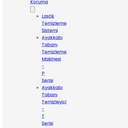
Koruma
Lastik
Temizleme
Sistemi
Ayakkabı
Tabanı
Temizleme
Makinesi
-
P
Serisi
Ayakkabı
Tabanı
Temizleyici
-
T
Serisi