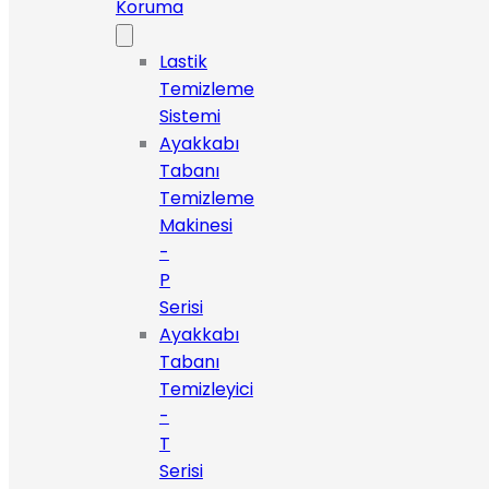
Koruma
Lastik
Temizleme
Sistemi
Ayakkabı
Tabanı
Temizleme
Makinesi
-
P
Serisi
Ayakkabı
Tabanı
Temizleyici
-
T
Serisi