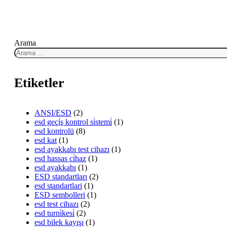
Arama
Etiketler
ANSI/ESD
(2)
esd geçi̇ş kontrol si̇stemi̇
(1)
esd kontrolü
(8)
esd kat
(1)
esd ayakkabı test cihazı
(1)
esd hassas ci̇haz
(1)
esd ayakkabı
(1)
ESD standartları
(2)
esd standartlari
(1)
ESD sembolleri
(1)
esd test cihazı
(2)
esd turni̇kesi̇
(2)
esd bilek kayışı
(1)