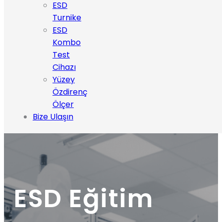
ESD
Turnike
ESD
Kombo
Test
Cihazı
Yüzey
Özdirenç
Ölçer
Bize Ulaşın
ESD Eğitim