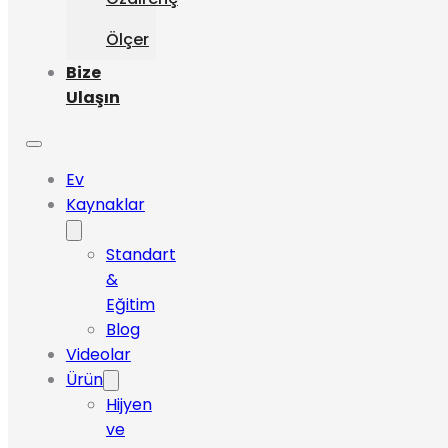
Ölçer
Bize
Ulaşın
Ev
Kaynaklar
Standart
&
Eğitim
Blog
Videolar
Ürün
Hijyen
ve