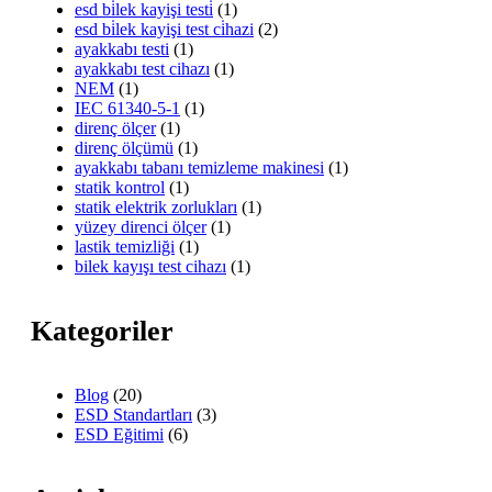
esd bi̇lek kayişi testi̇
(1)
esd bi̇lek kayişi test ci̇hazi
(2)
ayakkabı testi
(1)
ayakkabı test cihazı
(1)
NEM
(1)
IEC 61340-5-1
(1)
direnç ölçer
(1)
direnç ölçümü
(1)
ayakkabı tabanı temizleme makinesi
(1)
statik kontrol
(1)
statik elektrik zorlukları
(1)
yüzey direnci ölçer
(1)
lastik temizliği
(1)
bilek kayışı test cihazı
(1)
Kategoriler
Blog
(20)
ESD Standartları
(3)
ESD Eğitimi
(6)