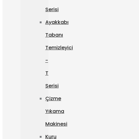
Serisi
Ayakkabı
Tabanı
Temizleyici
-
T
Serisi
Çizme
Yıkama
Makinesi
Kuru