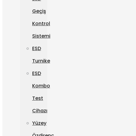
Geçiş
Kontrol
Sistemi
ESD
Turnike
ESD
Kombo
Test
Cihazı
Yüzey
Özdirenç