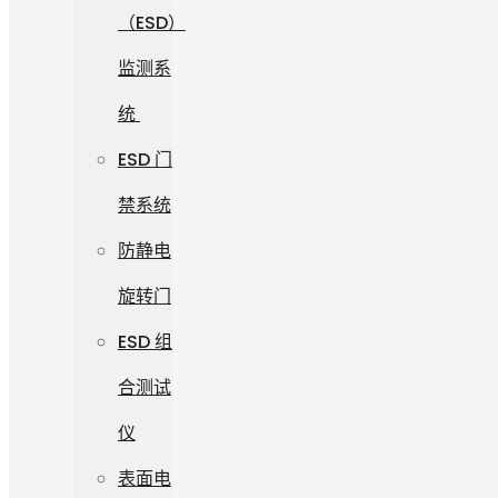
（ESD）
监测系
统
ESD 门
禁系统
防静电
旋转门
ESD 组
合测试
仪
表面电