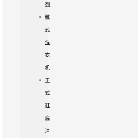
列
靴
式
洗
衣
机
干
式
鞋
底
清