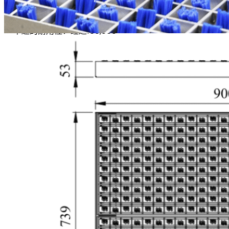
刷条由PA66材料制成，具有
卓越的耐用性：经过100,000
次循环后仍能保持原有形状，
使用寿命可达500,000次，从
而显著降低了长期维护成本。
通过优化刷毛几何形状和密度
进行设计，它们能适应各种轮
胎花纹，实现全面接触，在有
效清除沙粒、细砂和粗大杂物
的同时，不会对轮胎表面造成
任何磨损。
独立测试证实，仅需三圈滚轮
转动即可清除超过80%的污垢
和碎屑；继续旋转可进一步增
强清洁效果，有效遏制污染物
扩散，并保持地面清洁。