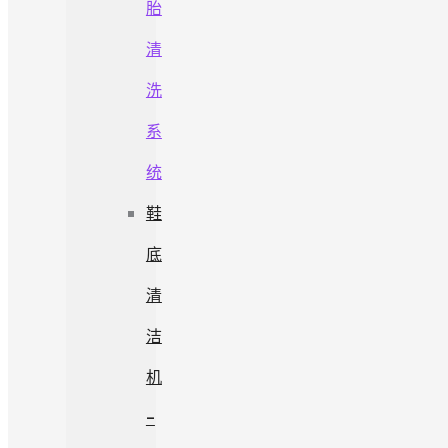
胎
清
洗
系
统
鞋
底
清
洁
机
-