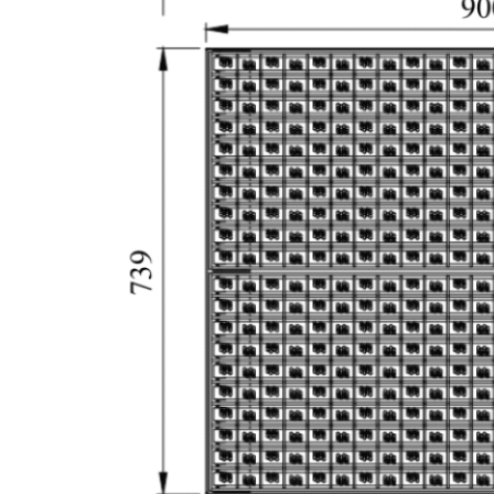
叉车/搬运
车/AGV轮胎
清洗系统
MS-WDR902
当叉车、手推车和自动导引车
（AGV）经过时，经过特殊设
计的刷子会接触轮胎的整个表
面，从各个角度清除污垢和碎
屑。该系统完全依靠自身动
力，无需外部能源供应，可全
天候不间断运行。