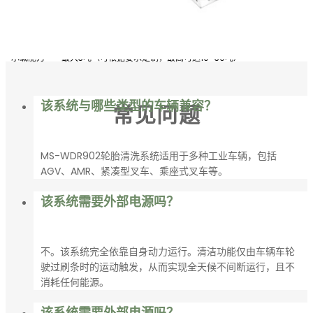
单位重量
重量
刷毛材质
以PVC为基材的PA66
承载能力
最大3吨（可根据要求定制，最高可达10–30吨）
安装方法
使用随附的坡道进行表面安装，或嵌入地板内与地面齐平
该系统与哪些类型的车辆兼容？
常见问题
MS-WDR902轮胎清洗系统适用于多种工业车辆，包括
AGV、AMR、紧凑型叉车、乘座式叉车等。
该系统需要外部电源吗？
不。该系统完全依靠自身动力运行。清洁功能仅由车辆车轮
驶过刷条时的运动触发，从而实现全天候不间断运行，且不
消耗任何能源。
该系统需要外部电源吗？