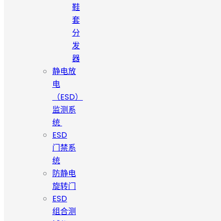
鞋
套
分
发
器
静电放
电
（ESD）
监测系
统
ESD
门禁系
统
防静电
旋转门
ESD
组合测