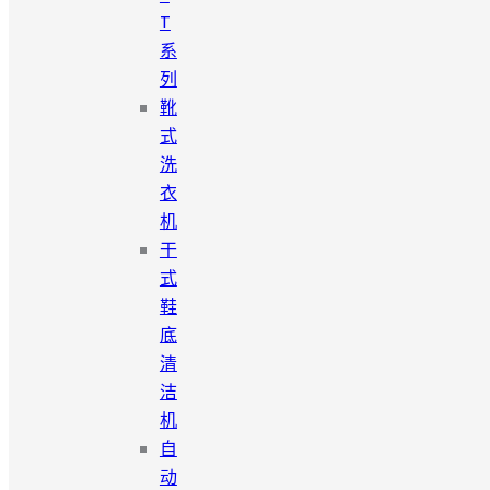
T
系
列
靴
式
洗
衣
机
干
式
鞋
底
清
洁
机
自
动