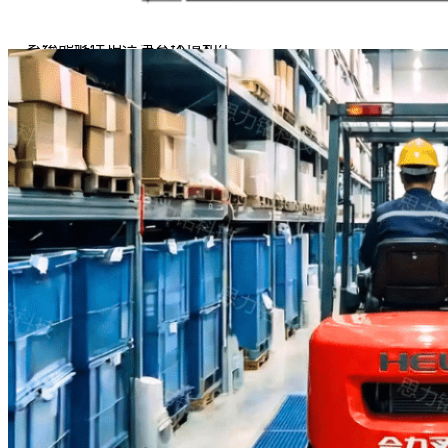
通过在入口处拦截污染物，该
系统能够保护洁净室环境和生
产车间，在显著减少颗粒物转
移的同时，最大限度地降低地
面磨损和维护成本。
重型且坚固
的设计
该系统采用304不锈钢制造，
专为重型车辆和恶劣的工业环