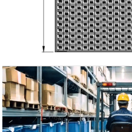
维护简便且
成本低廉
车辆驶过时，碎屑会落入集成
托盘中。日常清洁非常快捷
——只需掀起格栅，然后用扫
帚清扫或用吸尘器清理托盘即
可。
当刷毛最终磨损时，可以快速
且经济地更换单个刷条，从而