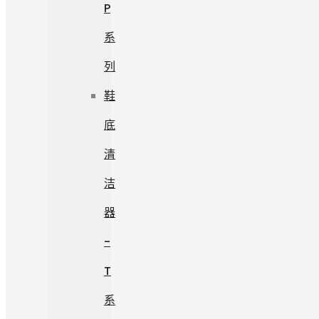
P
系
列
鞋
底
清
洁
器
-
T
系