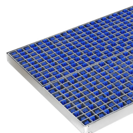
叉车/搬运车/AGV轮胎清
洗系统
尺寸
900 × 725 × 53 毫米（长×宽×高）
框架材料
304 不锈钢