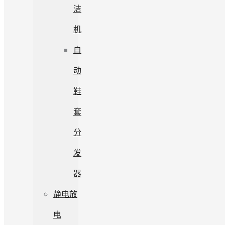
洁
机
自
动
鞋
套
分
发
器
静电放
电