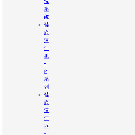
洗
系
统
鞋
底
清
洁
机
-
P
系
列
鞋
底
清
洁
器
-