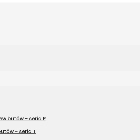
w butów - seria P
utów - seria T