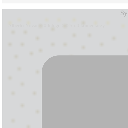
Sy
Alberto Novack
20 lutego 2025 r.
0 komentarzy