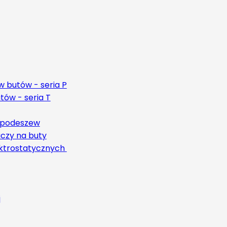
 butów - seria P
ów - seria T
 podeszew
czy na buty
ktrostatycznych
j