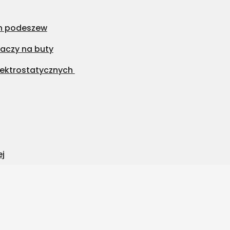
h podeszew
aczy na buty
ektrostatycznych
ej