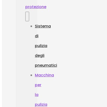
protezione
Sistema
di
pulizia
degli
pneumatici
Macchina
per
la
pulizia