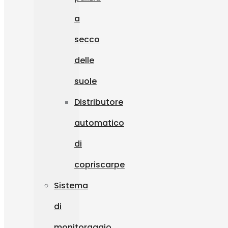
a
secco
delle
suole
Distributore
automatico
di
copriscarpe
Sistema
di
monitoraggio