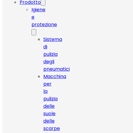
Prodotto
Igiene
e
protezione
Sistema
di
pulizia
degli
pneumatici
Macchina
per
la
pulizia
delle
suole
delle
scarpe