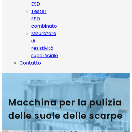
ESD
Tester
ESD
combinato
Misuratore
di
resistività
superficiale
Contatto
Macchina per la pulizia
delle suole delle scarpe