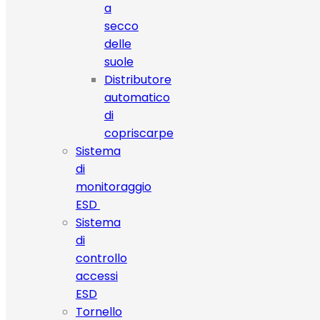
a
secco
delle
suole
Distributore
automatico
di
copriscarpe
Sistema
di
monitoraggio
ESD
Sistema
di
controllo
accessi
ESD
Tornello