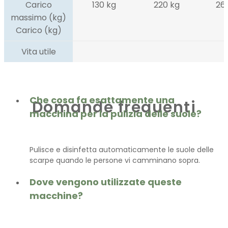
Carico
130 kg
220 kg
26
massimo (kg)
Carico (kg)
Vita utile
Che cosa fa esattamente una
Domande frequenti
macchina per la pulizia delle suole?
Pulisce e disinfetta automaticamente le suole delle
scarpe quando le persone vi camminano sopra.
Dove vengono utilizzate queste
macchine?