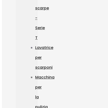
scarpe
-
Serie
T
Lavatrice
per
scarponi
Macchina
per
la
pulizia