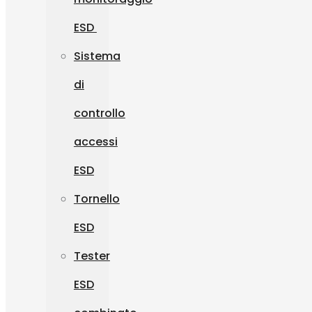
ESD
Sistema
di
controllo
accessi
ESD
Tornello
ESD
Tester
ESD