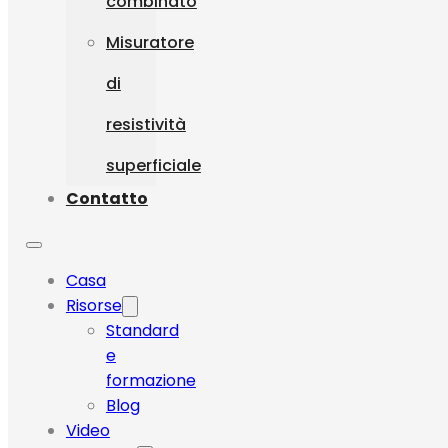
combinato
Misuratore
di
resistività
superficiale
Contatto
Casa
Risorse
Standard
e
formazione
Blog
Video