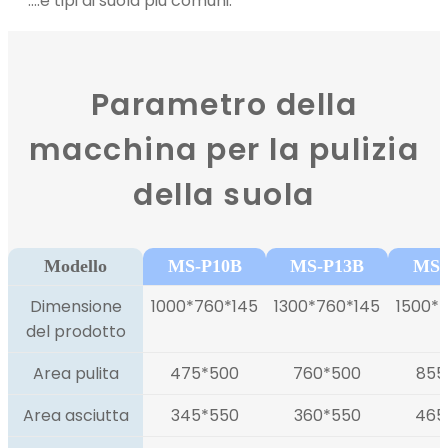
....e tipi di suola più comuni.
Parametro della
macchina per la pulizia
della suola
Modello
MS-P10B
MS-P13B
MS-
Dimensione
1000*760*145
1300*760*145
1500*
del prodotto
Area pulita
475*500
760*500
855
Area asciutta
345*550
360*550
465