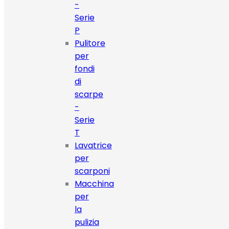
-
Serie
P
Pulitore
per
fondi
di
scarpe
-
Serie
T
Lavatrice
per
scarponi
Macchina
per
la
pulizia