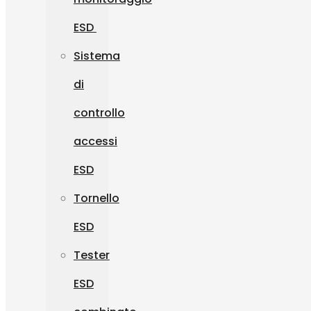
ESD
Sistema
di
controllo
accessi
ESD
Tornello
ESD
Tester
ESD