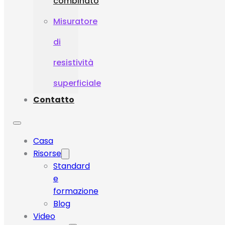
combinato
Misuratore
di
resistività
superficiale
Contatto
Casa
Risorse
Standard
e
formazione
Blog
Video