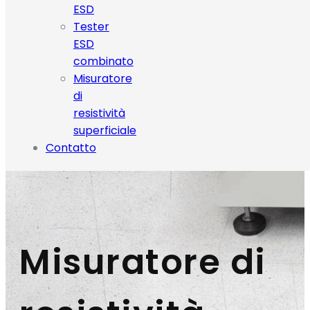
ESD
Tester
ESD
combinato
Misuratore
di
resistività
superficiale
Contatto
Misuratore di