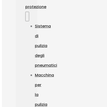
protezione
Sistema
di
pulizia
degli
pneumatici
Macchina
per
la
pulizia