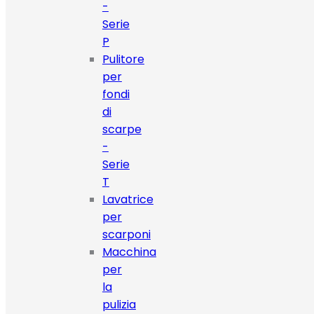
-
Serie
P
Pulitore
per
fondi
di
scarpe
-
Serie
T
Lavatrice
per
scarponi
Macchina
per
la
pulizia