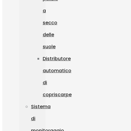
a
secco
delle
suole
Distributore
automatico
di
copriscarpe
Sistema
di
monitoraggio