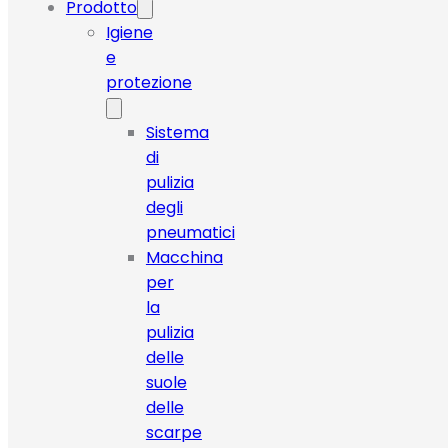
Prodotto
Igiene
e
protezione
Sistema
di
pulizia
degli
pneumatici
Macchina
per
la
pulizia
delle
suole
delle
scarpe