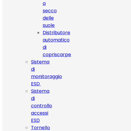
a
secco
delle
suole
Distributore
automatico
di
copriscarpe
Sistema
di
monitoraggio
ESD
Sistema
di
controllo
accessi
ESD
Tornello