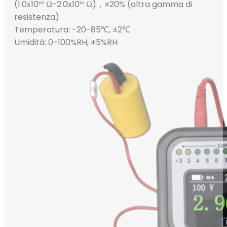
(1.0x10¹º
Ω-2.0x10¹²
Ω)，±20% (altra gamma di
resistenza)
Temperatura: -20-85℃, ±2℃
Umidità: 0-100%RH, ±5%RH