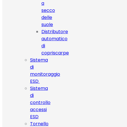
a
secco
delle
suole
Distributore
automatico
di
copriscarpe
Sistema
di
monitoraggio
ESD
Sistema
di
controllo
accessi
ESD
Tornello