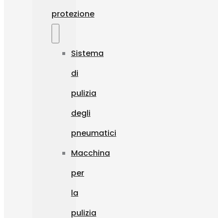
protezione
Sistema
di
pulizia
degli
pneumatici
Macchina
per
la
pulizia