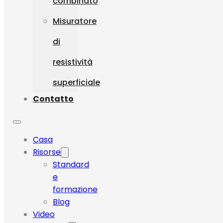
combinato
Misuratore
di
resistività
superficiale
Contatto
Casa
Risorse
Standard
e
formazione
Blog
Video