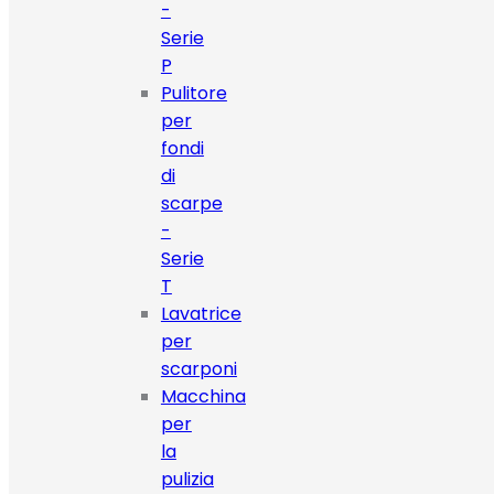
-
Serie
P
Pulitore
per
fondi
di
scarpe
-
Serie
T
Lavatrice
per
scarponi
Macchina
per
la
pulizia