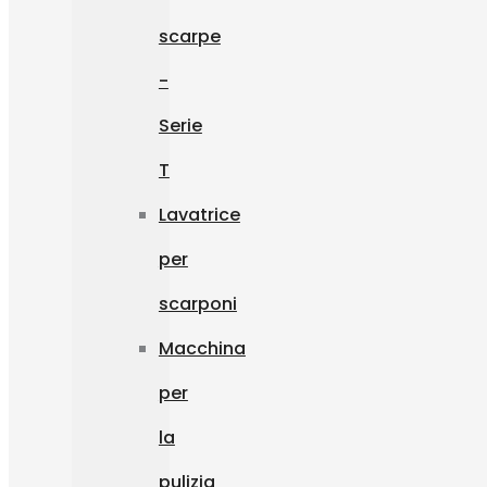
scarpe
-
Serie
T
Lavatrice
per
scarponi
Macchina
per
la
pulizia