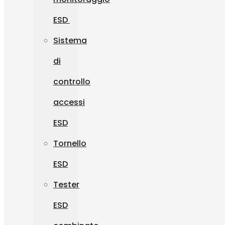
ESD
Sistema
di
controllo
accessi
ESD
Tornello
ESD
Tester
ESD