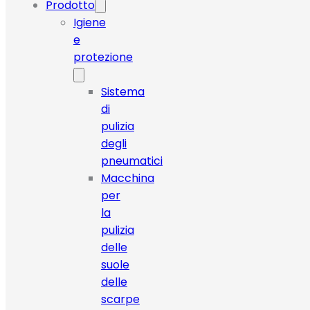
Prodotto
Igiene
e
protezione
Sistema
di
pulizia
degli
pneumatici
Macchina
per
la
pulizia
delle
suole
delle
scarpe