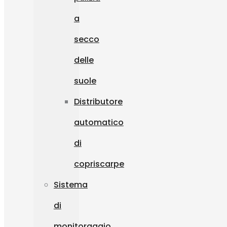
a
secco
delle
suole
Distributore
automatico
di
copriscarpe
Sistema
di
monitoraggio