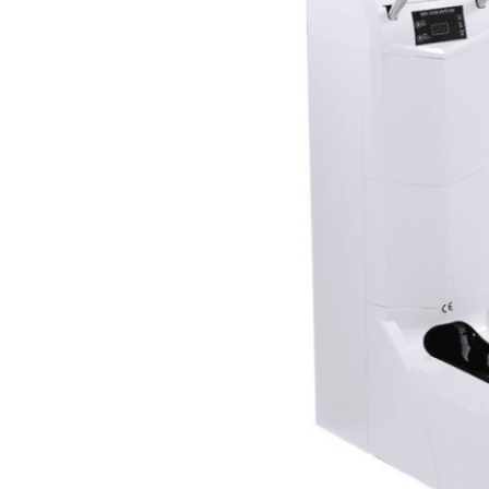
O Apex 200 complementa
qualquer ambiente com
três acabamentos
elegantes: Classic White,
Sleek Silver e Premium
Gold. No seu núcleo, um
sensor de infravermelhos
inteligente integrado
detecta a presença de um
pé e ativa o mecanismo,
envolvendo perfeitamente
cada sapato com uma
cobertura -
completamente mãos-
livres.