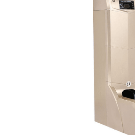
Adaptável
a diversos
contextos
Esta versatilidade faz com
que o Apex 200 seja a
solução ideal para
ambientes profissionais
que dão prioridade à
higiene e à limpeza. É
perfeitamente adequado
para escritórios, salas
limpas, laboratórios de