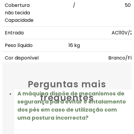
Cobertura
/
50 
não tecida
Capacidade
Entrada
AC110V/2
Peso líquido
16 kg
Cor disponível
Branco/Fí
Complemento
Corrimão, Bateria recar
Perguntas mais
A máquina dispõe de mecanismos de
frequentes
segurança para evitar o entalamento
dos pés em caso de utilização com
uma postura incorrecta?