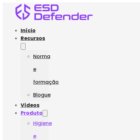
Início
Recursos
Norma
e
formação
Blogue
Vídeos
Produto
Higiene
e