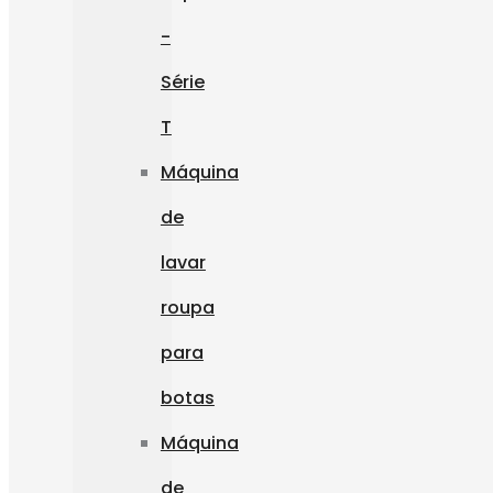
-
Série
T
Máquina
de
lavar
roupa
para
botas
Máquina
de