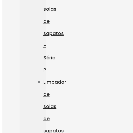
solas
de
sapatos
-
Série
P
Limpador
de
solas
de
sapatos