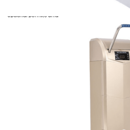
Para maior comodidade,
um acessório de corrimão
opcional permite uma
utilização confortável,
poupando tempo e
esforço. A manutenção é
igualmente simples:
quando os consumíveis
estão a acabar, basta
retirar o cartucho vazio e
inserir uma nova caixa de
cobertura de sapatos pré-
carregada. Sem
ferramentas, sem
complicações, apenas um
funcionamento
ininterrupto.