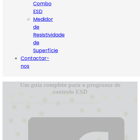
Combo
ESD
Medidor
de
Resistividade
de
Superfície
Contactar-
nos
Um guia completo para o programa de
controlo ESD
Alberto Novack
janeiro 23, 2025
0 comentários