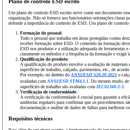
Plano de controlo ESD escrito
Um plano de controlo ESD escrito serve como um documento essen
organização. Não só fornece aos funcionários orientações claras
defende a importância do controlo de ESD. Um plano de controlo 
Formação do pessoal
:
Todo o pessoal que trabalha em áreas protegidas contra des
receber formação sobre ESD. O conteúdo da formação deve a
ESD nos produtos e a utilização adequada de ferramentas e
claramente os métodos e a frequência da formação e exigir
Qualificação do produto
:
A qualificação do produto envolve a avaliação de materiais
superfícies de trabalho, calçado, pavimentos, etc., de acord
Por exemplo, no âmbito do
ANSI/ESD S20.20 2021
o calç
avaliadas com
ANSI/ESD STM4.1
.1. Do mesmo modo, de
superfícies de trabalho são avaliadas com
IEC61340-2-3
.
Verificação de conformidade
:
A verificação da conformidade é crucial para garantir a ef
auditorias regulares para confirmar que os procedimentos s
documentação e análise de dados de falhas para melhorar c
Requisitos técnicos
Para além de um plano escrito, a implementação de um programa 