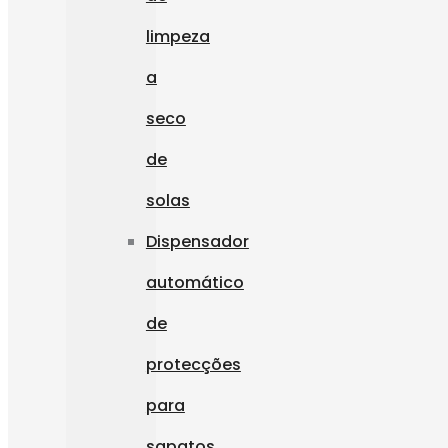
limpeza
a
seco
de
solas
Dispensador
automático
de
protecções
para
sapatos