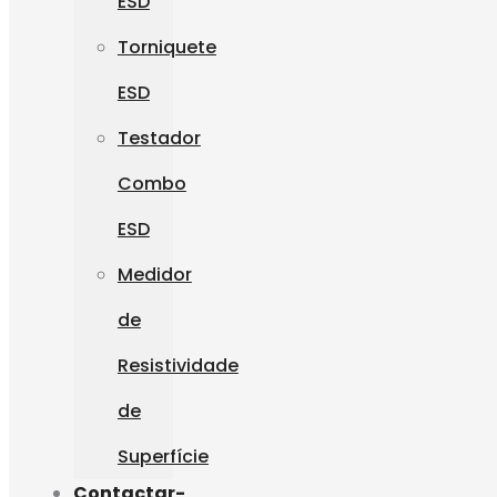
ESD
Torniquete
ESD
Testador
Combo
ESD
Medidor
de
Resistividade
de
Superfície
Contactar-