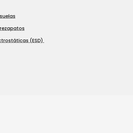
 suelas
brezapatos
ctrostáticas (ESD)