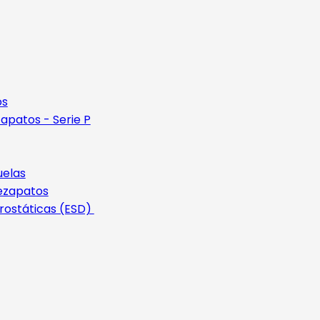
os
apatos - Serie P
uelas
ezapatos
rostáticas (ESD)